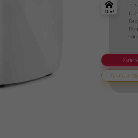
Тай
2
45 м
Габ
Вес
Пот
Тип
Купить в оди