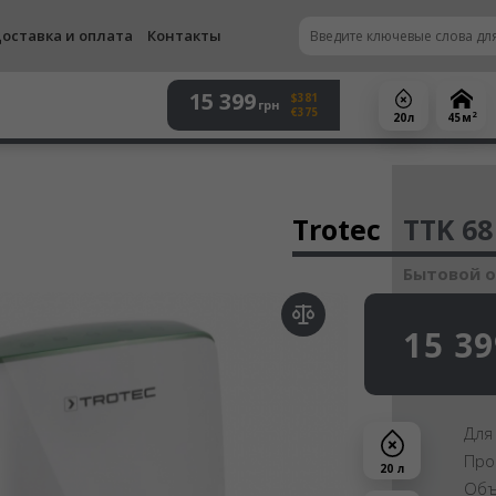
оставка и оплата
Контакты
15 399
$381
грн
€375
2
20 л
45 м
Осу
Trotec
TTK 68
Бытовой 
15 39
Для
Про
20 л
Объ