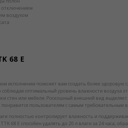
ды полон
м отключением
им воздухом
сата
K 68 E
ном исполнении поможет вам создать более здоровую с
о соблюдая оптимальный уровень влажности воздуха эт
ки стен или мебели. Роскошный внешний вид выделяет 
м понравится пользователям с самым требовательным в
лаги полностью контролирует влажность и поддержив
TTK 68 E способен удалять до 20 л влаги за 24 часа, обр