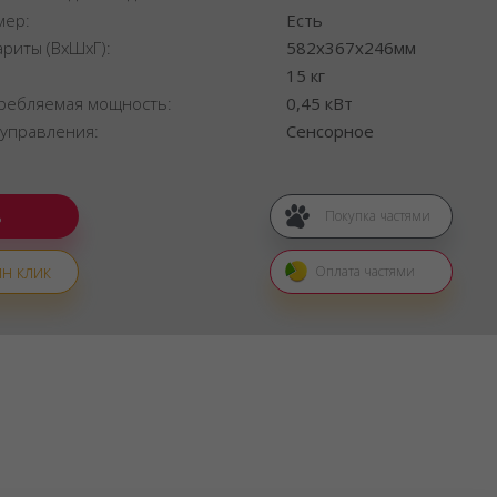
мер:
Есть
ариты (ВхШхГ):
582x367x246мм
:
15 кг
ребляемая мощность:
0,45 кВт
 управления:
Сенсорное
Покупка частями
н клик
Оплата частями