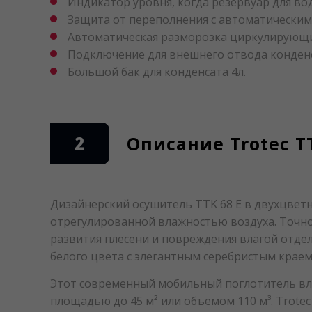
Индикатор уровня, когда резервуар для во
Защита от переполнения с автоматически
Автоматическая разморозка циркулирующ
Подключение для внешнего отвода конден
Большой бак для конденсата 4л.
2
Описание Trotec TT
Дизайнерский осушитель TTK 68 E в двухцвет
отрегулированной влажностью воздуха. Точн
развития плесени и повреждения влагой отдел
белого цвета с элегантным серебристым крае
Этот современный мобильный поглотитель в
площадью до 45 м² или объемом 110 м³. Trotec 