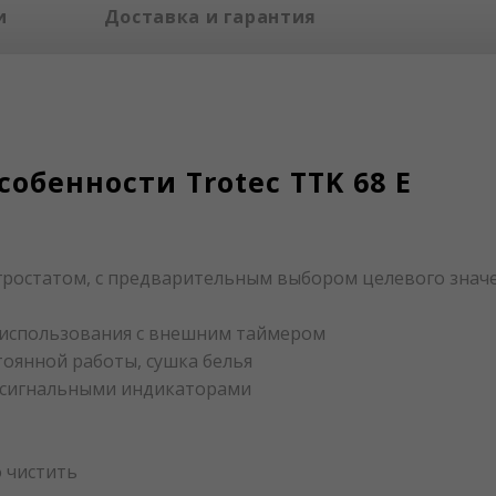
и
Доставка и гарантия
обенности Trotec TTK 68 E
гростатом, с предварительным выбором целевого значе
 использования с внешним таймером
оянной работы, сушка белья
и сигнальными индикаторами
 чистить