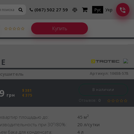
(067) 502 27 59
Рус
Укр
шитель воздуха
 E
Артикул:
10658-578
осушитель
9
В наличии
$381
грн
€375
Отзывов:
0
2
 квартир площадью до:
45 м
o
изводительность при 30
/80%:
20 л/сутки
ем бака для конденсата:
4 л