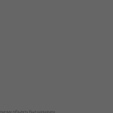
аемому объекту был назначен