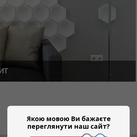
Якою мовою Ви бажаєте
переглянути наш сайт?
ная потребность и пожелания Заказчика. После, к обсужд