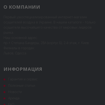
О КОМПАНИИ
Первый узкоспециализированный интернет-магазин
осушителей воздуха в Украине. В нашем каталоге - только
осушители высочайшего качества от мировых лидеров
рынка.
Наш основной адрес:
пр-т Степана Бандеры, 28А (корпус Б), 2-й этаж, г. Киев
Филиалы в городах:
Львов, Одесса
ИНФОРМАЦИЯ
Гарантия и сервис
Полезные статьи
Новости
Аренда
FAQ