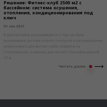
Решение: Фитнес-клуб 2500 м2 с
бассейном: система осушения,
отопления, кондиционирования под
ключ
01 сен 2021
В данном кейсе рассказывается о том, как была
реализована система полного контроля и регулирования
микроклимата для фитнес клуба «Galactica на
Голосеевской», а именно для частного бассейна длиной
25 м.
Читать далее