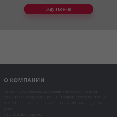
Жду звонка!
О КОМПАНИИ
Первый узкоспециализированный интернет-магазин
осушителей воздуха в Украине. В нашем каталоге - только
осушители высочайшего качества от мировых лидеров
рынка.
Наш основной адрес: