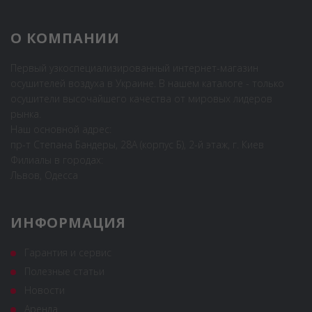
О КОМПАНИИ
Первый узкоспециализированный интернет-магазин
осушителей воздуха в Украине. В нашем каталоге - только
осушители высочайшего качества от мировых лидеров
рынка.
Наш основной адрес:
пр-т Степана Бандеры, 28А (корпус Б), 2-й этаж, г. Киев
Филиалы в городах:
Львов, Одесса
ИНФОРМАЦИЯ
Гарантия и сервис
Полезные статьи
Новости
Аренда