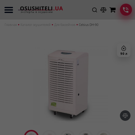
Главная
Каталог осушителей
Для бассейнов
Сelsius DH-90
90 л