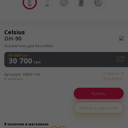
Осушитель воздуха
Celsius
DH-90
Осушитель для бассейна
35 000
грн
$759
30 700
€747
грн
Отзывов:
0
Артикул:
10927-116
В наличии
Купить в один клик
В наличии в магазинах