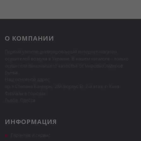
О КОМПАНИИ
Первый узкоспециализированный интернет-магазин
осушителей воздуха в Украине. В нашем каталоге - только
осушители высочайшего качества от мировых лидеров
рынка.
Наш основной адрес:
пр-т Степана Бандеры, 28А (корпус Б), 2-й этаж, г. Киев
Филиалы в городах:
Львов, Одесса
ИНФОРМАЦИЯ
Гарантия и сервис