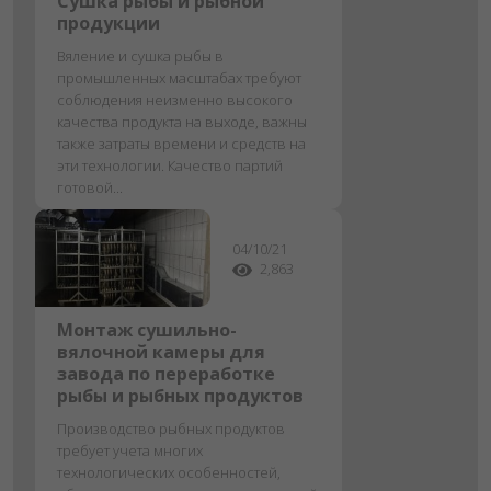
Сушка рыбы и рыбной
продукции
Вяление и сушка рыбы в
промышленных масштабах требуют
соблюдения неизменно высокого
качества продукта на выходе, важны
также затраты времени и средств на
эти технологии. Качество партий
готовой...
04/10/21
2,863
Монтаж сушильно-
вялочной камеры для
завода по переработке
рыбы и рыбных продуктов
Производство рыбных продуктов
требует учета многих
технологических особенностей,