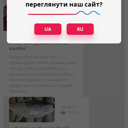
переглянути наш сайт?
29/09/22
28,035
UA
RU
Сушка мясных продуктов
мяса, бастурмы, снеков,
колбас
Сушка и вяленье мяса, при
производстве снеков из рыбы и мяса,
чипсов, слайсов или колбасок, в
промышленных масштабах, требуют
особого подхода, поскольку этот
продукт имеет небольшую толщину.
При этом...
19/10/21
12,531