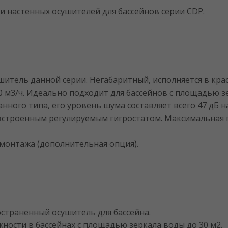
 настенных осушителей для бассейнов серии CDP.
шитель данной серии. Негабаритный, исполняется в кр
50 м3/ч. Идеально подходит для бассейнов с площадью з
ного типа, его уровень шума составляет всего 47 дБ на
строенным регулируемым гигростатом. Максимальная п
монтажа (дополнительная опция).
остраненный осушитель для бассейна.
ности в бассейнах с площадью зеркала воды до 30 м2.