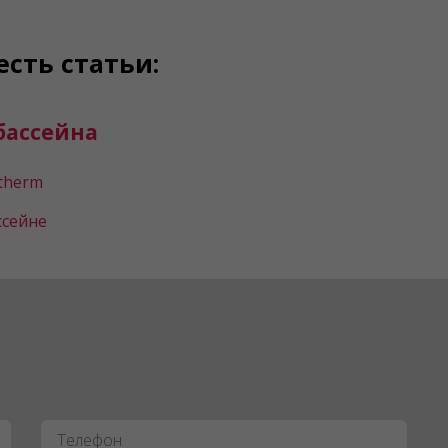
есть статьи:
бассейна
therm
ссейне
Телефон
*