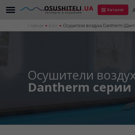
Каталог
Д
Главная
Блог
Осушители воздуха Dantherm (Дант
Осушители возду
Dantherm серии