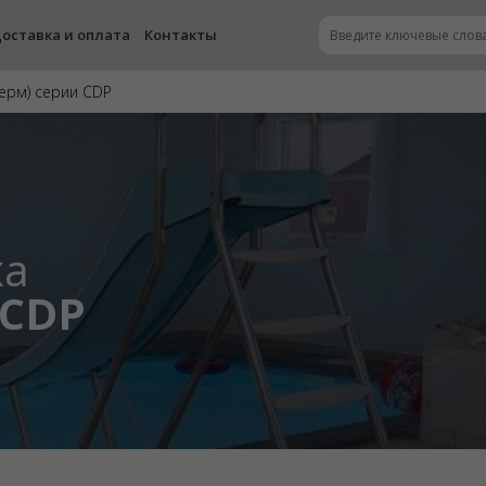
оставка и оплата
Контакты
ерм) серии CDP
ха
 CDP