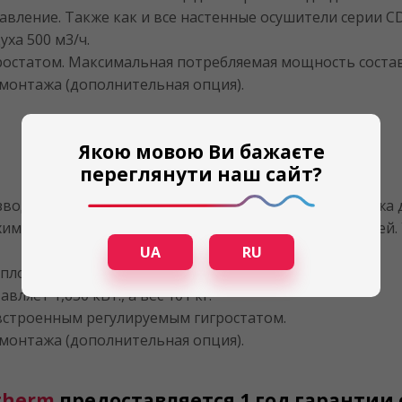
вление. Также как и все настенные осушители серии 
ха 500 м3/ч.
татом. Максимальная потребляемая мощность составляет
монтажа (дополнительная опция).
Якою мовою Ви бажаєте
переглянути наш сайт?
водительный осушитель воздуха настенного монтажа да
им, по сравнению с аналогами других производителей. 
UA
RU
с площадью зеркала воды до 40 м2.
яет 1,650 кВт., а вес 101 кг.
строенным регулируемым гигростатом.
монтажа (дополнительная опция).
therm
предоставляется 1 год гарантии 