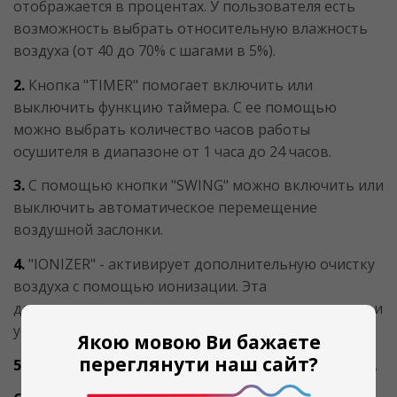
отображается в процентах. У пользователя есть
возможность выбрать относительную влажность
воздуха (от 40 до 70% с шагами в 5%).
2.
Кнопка "TIMER" помогает включить или
выключить функцию таймера. С ее помощью
можно выбрать количество часов работы
осушителя в диапазоне от 1 часа до 24 часов.
3.
С помощью кнопки "SWING" можно включить или
выключить автоматическое перемещение
воздушной заслонки.
4.
"IONIZER" - активирует дополнительную очистку
воздуха с помощью ионизации. Эта
дополнительная возможность доступна только при
условии наличия HEPA-фильтра.
Якою мовою Ви бажаєте
переглянути наш сайт?
5.
"DRYING" - активирование опции самопромывки.