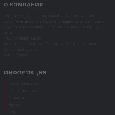
О КОМПАНИИ
Первый узкоспециализированный интернет-магазин
осушителей воздуха в Украине. В нашем каталоге - только
осушители высочайшего качества от мировых лидеров
рынка.
Наш основной адрес:
пр-т Степана Бандеры, 28А (корпус Б), 2-й этаж, г. Киев
Филиалы в городах:
Львов, Одесса
ИНФОРМАЦИЯ
Гарантия и сервис
Полезные статьи
Новости
Аренда
FAQ