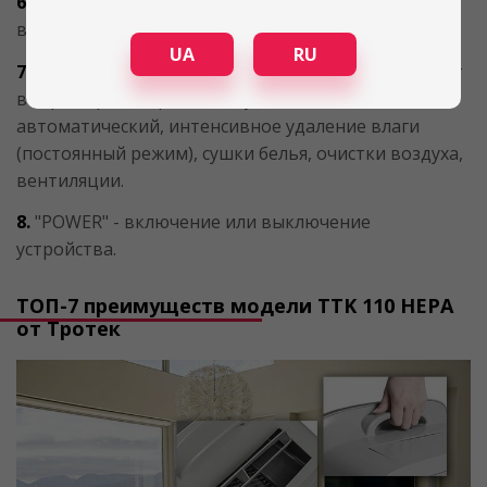
6.
Кнопка "SLEEP" способствует включению или
выключению ночного режима.
UA
RU
7.
С помощью кнопки "MODE" пользователь может
выбрать режим работы осушителя:
автоматический, интенсивное удаление влаги
(постоянный режим), сушки белья, очистки воздуха,
вентиляции.
8.
"POWER" - включение или выключение
устройства.
ТОП-7 преимуществ модели TTK 110 HЕРА
от Тротек