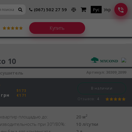
(067) 502 27 59
Рус
Укр
шитель воздуха
co 10
Артикул:
30309_2099
осушитель
В наличии
$173
грн
€171
Отзывов:
4
2
 квартир площадью до:
20 м
o
изводительность при 30
/80%:
10 л/сутки
ем бака для конденсата:
2 л