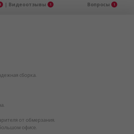
| Видеоотзывы
Вопросы
4
1
1
адежная сборка.
а.
рителя от обмерзания.
ебольшом офисе.