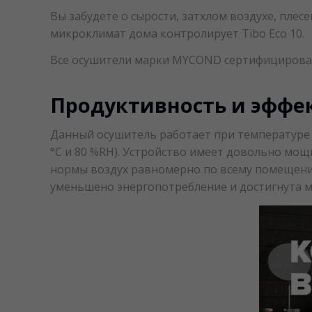
Вы забудете о сырости, затхлом воздухе, плес
микроклимат дома контролирует Tibo Eco 10.
Все осушители марки MYCOND сертифицирован
Продуктивность и эффе
Данный осушитель работает при температуре во
°C и 80 %RH). Устройство имеет довольно мо
нормы воздух равномерно по всему помещению
уменьшено энергопотребление и достигнута м