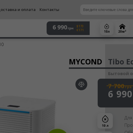
оставка и оплата
Контакты
6 990
$173
грн
€171
2
10 л
20 м
10
Осу
MYCOND
Tibo E
Бытовой 
7 700
грн
6 990
Для
Про
10 л
Объ