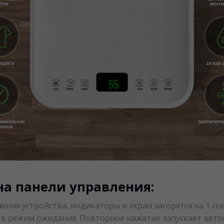
на панели управления:
ния устройства, индикаторы и экран загорятся на 1 секу
т в режим ожидания. Повторное нажатие запускает авт