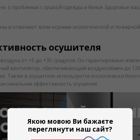
ени, о проблемах с сушкой одежды и белья. Здоровье ваш
ы и отвечают всем нормам экологической и пожарной 
ктивность осушителя
здуха от +5 до +35 градусов. Он гарантировано извлеч
щный вентилятор, обеспечивающий воздухообмен до 120
. Также в осушителе используется экологически безоп
аксимальная эффективность осушения.
Якою мовою Ви бажаєте
переглянути наш сайт?