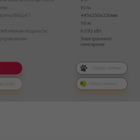
мер:
Есть
ариты (ВхШхГ):
445x250x220мм
:
10 кг
ребляемая мощность:
0.195 кВт
 управления:
Электронное/
сенсорное
Покупка частями
н клик
Оплата частями