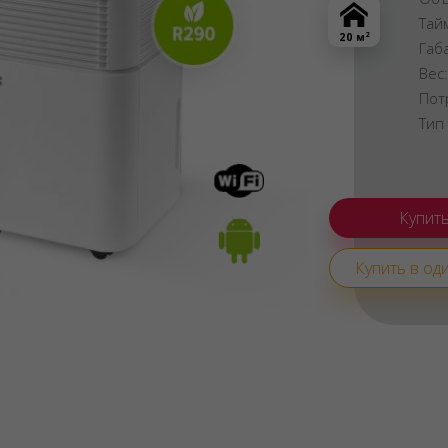
Тай
2
20 м
Габ
Вес
Пот
Тип
Купить в оди