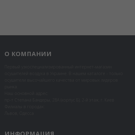
О КОМПАНИИ
Первый узкоспециализированный интернет-магазин
осушителей воздуха в Украине. В нашем каталоге - только
осушители высочайшего качества от мировых лидеров
рынка.
Наш основной адрес:
пр-т Степана Бандеры, 28А (корпус Б), 2-й этаж, г. Киев
Филиалы в городах:
Львов, Одесса
ИНФОРМАЦИЯ