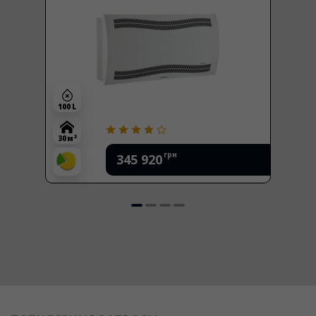
100 L
2
30 м
грн
345 920