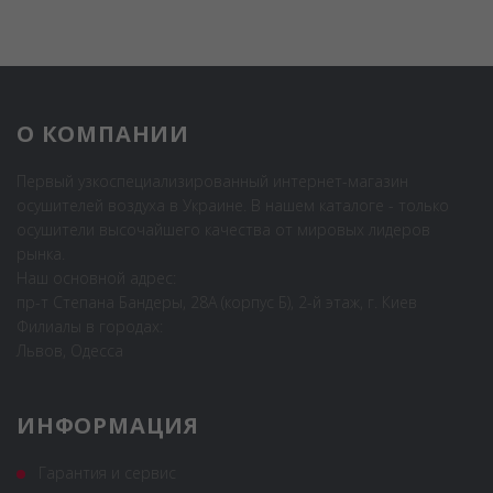
О КОМПАНИИ
Первый узкоспециализированный интернет-магазин
осушителей воздуха в Украине. В нашем каталоге - только
осушители высочайшего качества от мировых лидеров
рынка.
Наш основной адрес:
пр-т Степана Бандеры, 28А (корпус Б), 2-й этаж, г. Киев
Филиалы в городах:
Львов, Одесса
ИНФОРМАЦИЯ
Гарантия и сервис