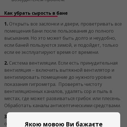
Как убрать сырость в бане
1.
Открыть все заслонки и двери, проветривать все
помещения бани после пользования до полного
высыхания. Но это может быть долго и неудобно,
если баней пользуются зимой, и подойдет, только
если ее эксплуатируют время от времени.
2.
Система вентиляции. Если есть принудительная
вентиляция – включить вытяжной вентилятор и
вентилировать помещение до нужного уровня
показания гигрометра. Проверять чистоту
вентиляционных каналов, удалять сор и пыль в
местах, где может развиваться грибок или плесень.
Обработать каналы антисептическими средствами.
3.
Более эффективно и надежно работают
Якою мовою Ви бажаєте
осушители воздуха. Установленный стационарный