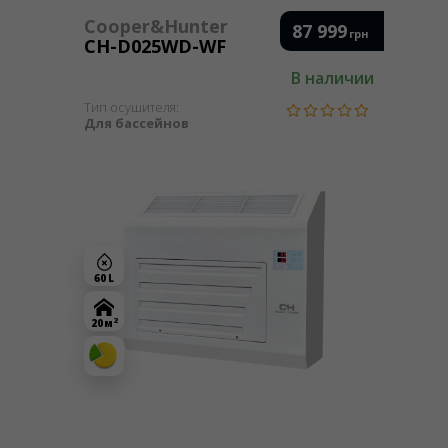
Cooper&Hunter
87 999
грн
CH-D025WD-WF
В наличии
Тип осушителя:
Для бассейнов
60 L
2
20 м