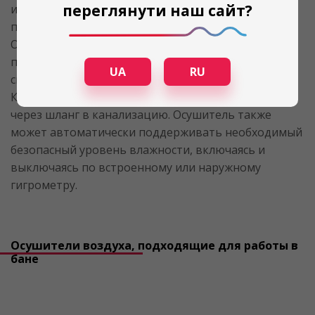
переглянути наш сайт?
или мобильный осушитель включается сразу после
пользования баней или в любой нужный момент.
Оптимальный уровень влажности выставляется
пультом управления или в настройках на панели,
UA
RU
смотря какой тип осушителя Вы приборели.
Конденсат собирается в емкость или удаляется
через шланг в канализацию. Осушитель также
может автоматически поддерживать необходимый
безопасный уровень влажности, включаясь и
выключаясь по встроенному или наружному
гигрометру.
Осушители воздуха, подходящие для работы в
бане