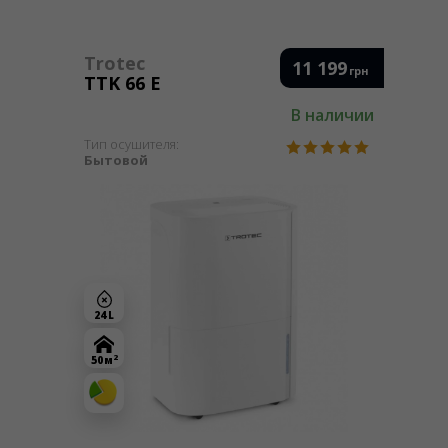
Trotec
11 199
грн
TTK 66 E
В наличии
Тип осушителя:
Бытовой
24 L
2
50 м