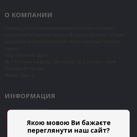
О КОМПАНИИ
Первый узкоспециализированный интернет-магазин
осушителей воздуха в Украине. В нашем каталоге - только
осушители высочайшего качества от мировых лидеров
рынка.
Наш основной адрес:
пр-т Степана Бандеры, 28А (корпус Б), 2-й этаж, г. Киев
Филиалы в городах:
Львов, Одесса
ИНФОРМАЦИЯ
Гарантия и сервис
Полезные статьи
Якою мовою Ви бажаєте
Новости
переглянути наш сайт?
Аренда