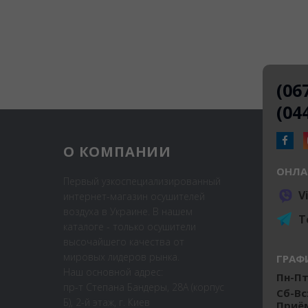
(06
(04
О КОМПАНИИ
ОНЛА
Первый узкоспециализированный
V
интернет-магазин осушителей
воздуха в Украине. В нашем
T
каталоге - только осушители
высочайшего качества от
мировых лидеров рынка.
ГРАФ
Наш основной адрес:
Пн-Пт:
пр-т Степана Бандеры, 28А (корпус
Сб-Вс
Б), 2-й этаж, г. Киев
Приём