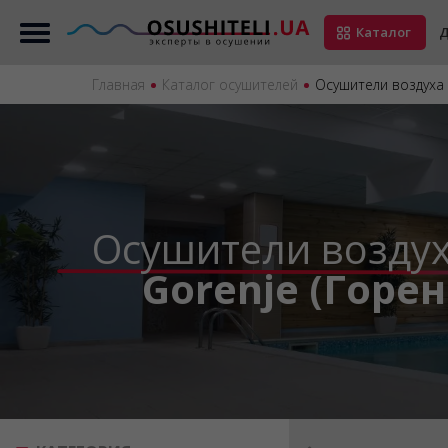
Каталог
Д
Главная
Каталог осушителей
Осушители воздуха 
Осушители возду
Gorenje (Горе