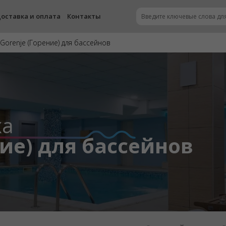
оставка и оплата
Контакты
Gorenje (Горение) для бассейнов
ха
ние) для бассейнов