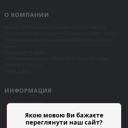
О КОМПАНИИ
Первый узкоспециализированный интернет-магазин
осушителей воздуха в Украине. В нашем каталоге - только
осушители высочайшего качества от мировых лидеров
рынка.
Наш основной адрес:
пр-т Степана Бандеры, 28А (корпус Б), 2-й этаж, г. Киев
Филиалы в городах:
Львов, Одесса
ИНФОРМАЦИЯ
Гарантия и сервис
Полезные статьи
Якою мовою Ви бажаєте
Новости
переглянути наш сайт?
Аренда