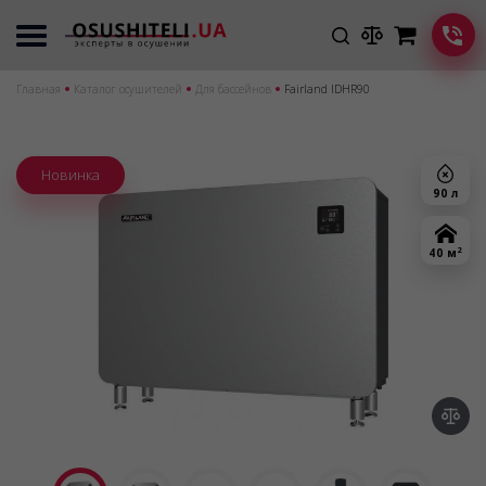
Главная
Каталог осушителей
Для бассейнов
Fairland IDHR90
Новинка
90 л
2
40 м