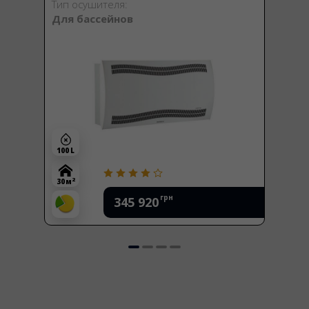
Тип осушителя:
Для бассейнов
100 L
2
30 м
грн
345 920