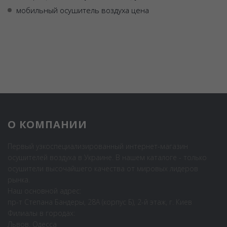
мобильный осушитель воздуха цена
О КОМПАНИИ
Первый узкоспециализированный интернет-магазин
осушителей воздуха в Украине. В нашем каталоге - только
осушители высочайшего качества от мировых лидеров
рынка.
Наш основной адрес:
пр-т Степана Бандеры, 28А (корпус Б), 2-й этаж, г. Киев
Филиалы в городах:
Львов, Одесса