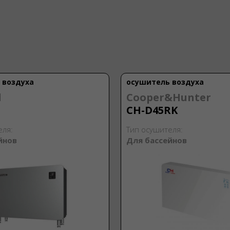
 воздуха
осушитель воздуха
d
Cooper&Hunter
CH-D45RK
еля:
Тип осушителя:
йнов
Для бассейнов