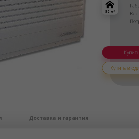
Габ
2
50 м
Вес
Пот
Купить в оди
и
Доставка и гарантия