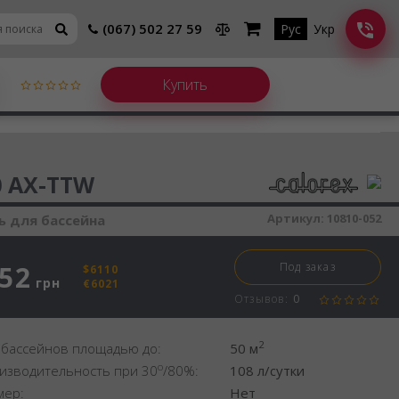
(067) 502 27 59
Рус
Укр
шитель воздуха
0 AX-TTW
Артикул:
10810-052
 для бассейна
452
Под заказ
$6110
грн
€6021
Отзывов:
0
2
 бассейнов площадью до:
50 м
o
изводительность при 30
/80%:
108 л/сутки
мер:
Нет