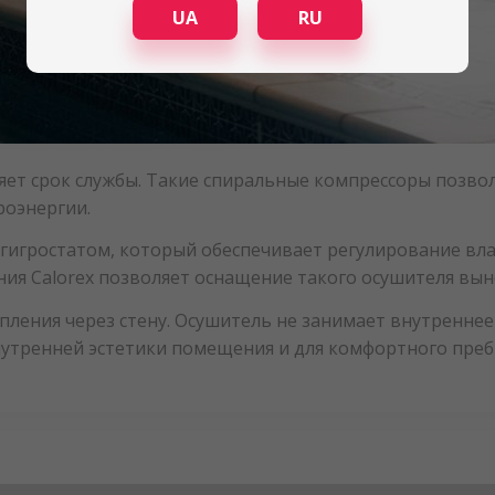
UA
RU
яет срок службы. Такие спиральные компрессоры позво
роэнергии.
игростатом, который обеспечивает регулирование вла
я Calorex позволяет оснащение такого осушителя вын
ления через стену. Осушитель не занимает внутреннее
внутренней эстетики помещения и для комфортного преб