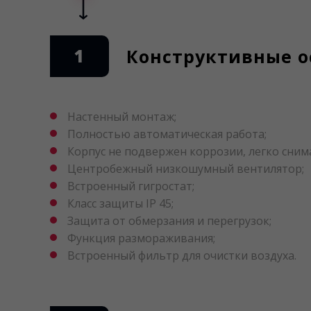
1
Конструктивные ос
Настенный монтаж;
Полностью автоматическая работа;
Корпус не подвержен коррозии, легко снима
Центробежный низкошумный вентилятор;
Встроенный гигростат;
Класс защиты IP 45;
Защита от обмерзания и перегрузок;
Функция размораживания;
Встроенный фильтр для очистки воздуха.