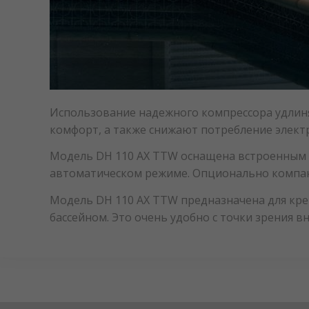
Использование надежного компрессора удлин
комфорт, а также снижают потребление элект
Модель DH 110 AX TTW оснащена встроенным г
автоматическом режиме. Опционально компани
Модель DH 110 AX TTW предназначена для креп
бассейном. Это очень удобно с точки зрения 