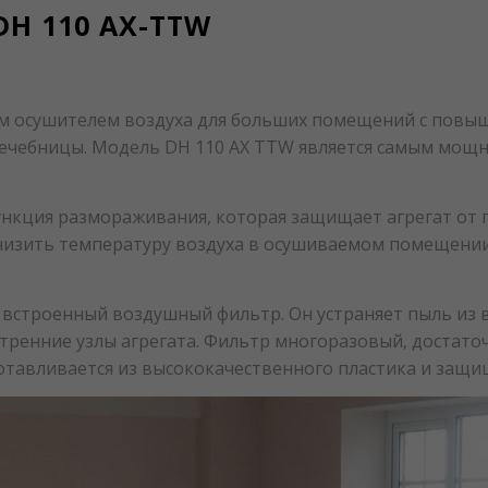
DH 110 AX-TTW
им осушителем воздуха для больших помещений с повыш
лечебницы. Модель DH 110 AX TTW является самым мощ
кция размораживания, которая защищает агрегат от п
низить температуру воздуха в осушиваемом помещении д
 встроенный воздушный фильтр. Он устраняет пыль из в
тренние узлы агрегата. Фильтр многоразовый, достаточ
зготавливается из высококачественного пластика и защи