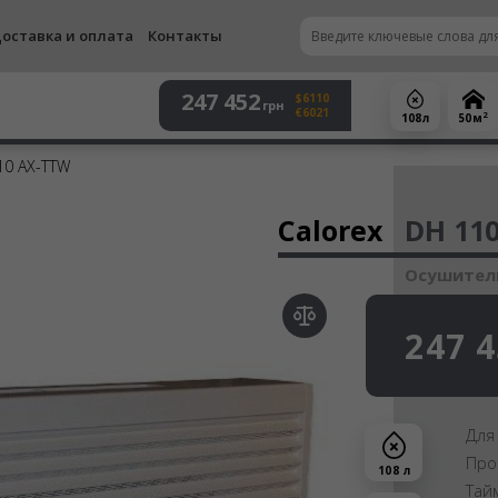
оставка и оплата
Контакты
247 452
$6110
грн
€6021
2
108 л
50 м
10 AX-TTW
Осу
Calorex
DH 11
Осушитель
247 
Для
Про
108 л
Тай