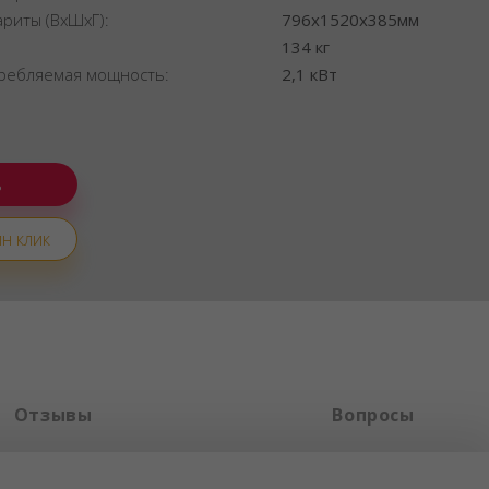
ариты (ВхШхГ):
796x1520x385мм
:
134 кг
ребляемая мощность:
2,1 кВт
н клик
Отзывы
Вопросы