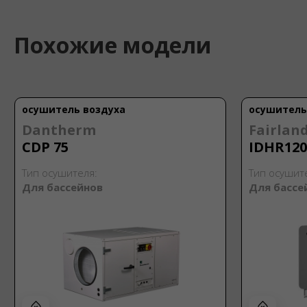
Похожие модели
осушитель воздуха
осушитель
Dantherm
Fairlan
CDP 75
IDHR120
Тип осушителя:
Тип осушит
Для бассейнов
Для бассе