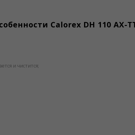
обенности Calorex DH 110 AX-
ется и чистится;