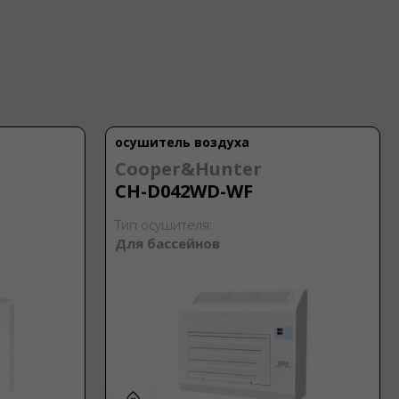
осушитель воздуха
Cooper&Hunter
CH-D042WD-WF
Тип осушителя:
Для бассейнов