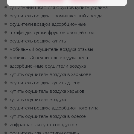
сушильный шкаф для фруктов купить украина
осушитель воздуха промышленный аренда
осушители воздуха адсорбционные
шкафы для сушки фруктов овощей ягод
осушитель воздуха купить
мобильный осушитель воздуха отзывы
мобильный осушитель воздуха цена
адсорбционные осушители воздуха
купить осушитель воздуха в харькове
осушитель воздуха купить днепр
купить осушитель воздуха харьков
купить осушитель воздуха
осушители воздуха адсорбционного типа
купить осушитель воздуха в одессе
инфракрасная сушка продуктов
осушитель для квартиры отзывы