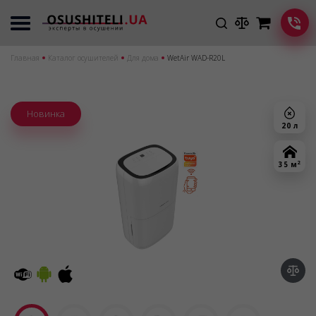
Главная
Каталог осушителей
Для дома
WetAir WAD-R20L
Новинка
20 л
2
35 м