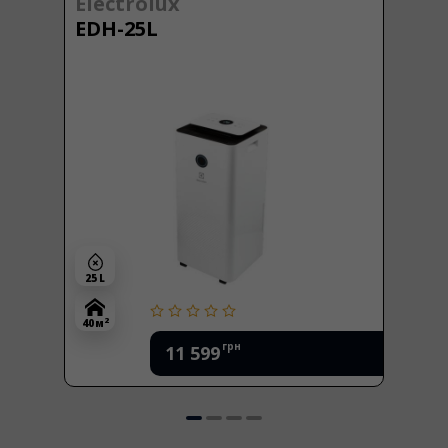
Electrolux
EDH-25L
25 L
2
40 м
грн
11 599