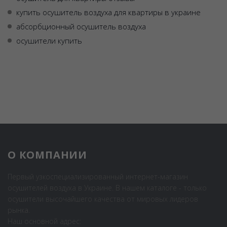
купить осушитель воздуха для квартиры в украине
абсорбционный осушитель воздуха
осушители купить
О КОМПАНИИ
Первый узкоспециализированный интернет-магазин
осушителей воздуха в Украине. В нашем каталоге - только
осушители высочайшего качества от мировых лидеров
рынка.
Наш основной адрес: