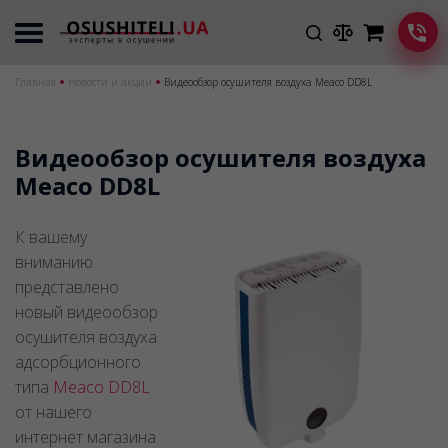
Главная
Новости и акции
Видеообзор осушителя воздуха Meaco DD8L
Видеообзор осушителя воздуха
Meaco DD8L
К вашему
вниманию
представлено
новый видеообзор
осушителя воздуха
адсорбционного
типа
Meaco DD8L
от нашего
интернет магазина