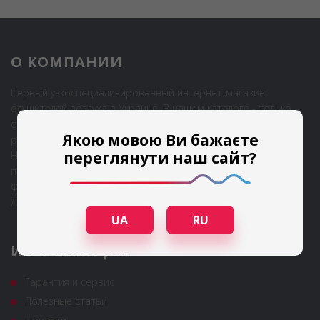
О КОМПАНИИ
Первый узкоспециализированный интернет-магазин
осушителей воздуха в Украине. В нашем каталоге - только
осушители высочайшего качества от мировых лидеров
Якою мовою Ви бажаєте
рынка.
переглянути наш сайт?
Наш основной адрес:
пр-т Степана Бандеры, 28А (корпус Б), 2-й этаж, г. Киев
Филиалы в городах:
Львов, Одесса
UA
RU
ИНФОРМАЦИЯ
Гарантия и сервис
Полезные статьи