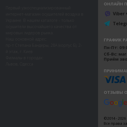
ОНЛАЙН 
Первый узкоспециализированный
Viber
интернет-магазин осушителей воздуха в
Украине. В нашем каталоге - только
Teleg
осушители высочайшего качества от
мировых лидеров рынка.
Наш основной адрес:
ГРАФИК Р
пр-т Степана Бандеры, 28А (корпус Б), 2-
Пн-Пт: 09:0
й этаж, г. Киев
Сб-Вс: ма
Филиалы в городах:
Приём звон
Львов, Одесса
ПРИНИМА
ОТЗЫВЫ О
©2014 - 2026 
Все права 