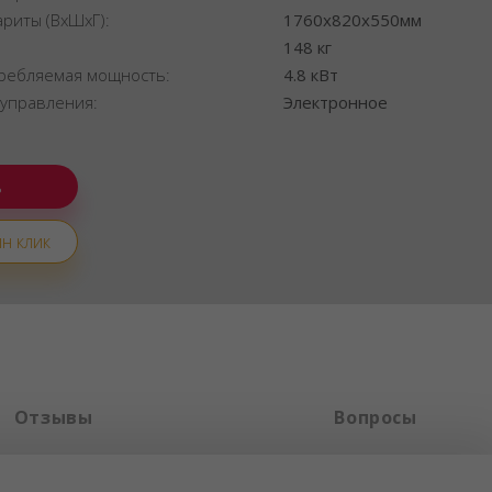
ариты (ВхШхГ):
1760x820x550мм
:
148 кг
ребляемая мощность:
4.8 кВт
 управления:
Электронное
н клик
Отзывы
Вопросы