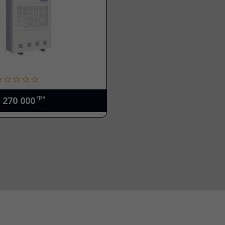
грн
270 000