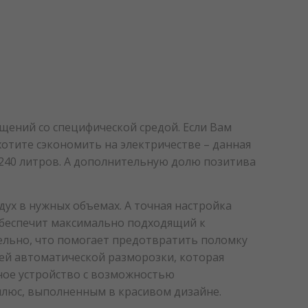
щений со специфической средой. Если Вам
хотите сэкономить на электричестве – данная
 240 литров. А дополнительную долю позитива
ух в нужных объемах. А точная настройка
обеспечит максимально подходящий к
ельно, что помогает предотвратить поломку
ией автоматической разморозки, которая
мное устройство с возможностью
плюс, выполненным в красивом дизайне.