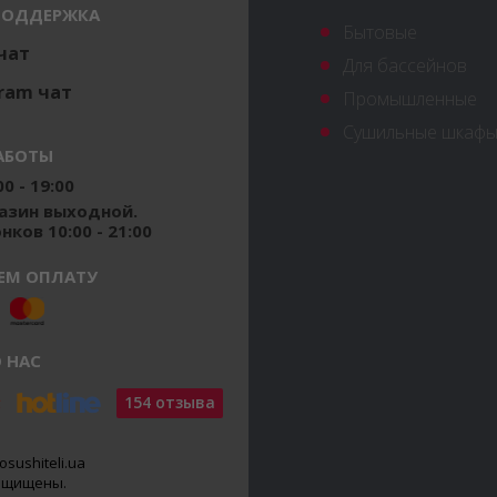
ПОДДЕРЖКА
Бытовые
 чат
Для бассейнов
ram чат
Промышленные
Сушильные шкафы
АБОТЫ
0 - 19:00
газин выходной.
ков 10:00 - 21:00
ЕМ ОПЛАТУ
 НАС
154 отзыва
osushiteli.ua
защищены.