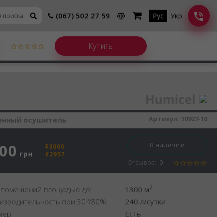
(067) 502 27 59
Рус
Укр
шитель воздуха
Артикул:
10927-10
нный осушитель
500
В наличии
$3000
грн
€2957
Отзывов:
0
2
 помещений площадью до:
1300 м
o
изводительность при 30
/80%:
240 л/сутки
мер:
Есть