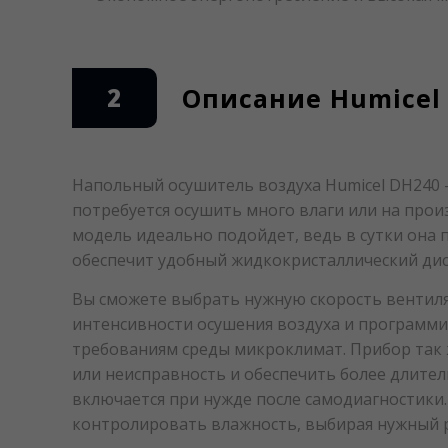
2
Описание Humicel
Напольный осушитель воздуха Humicel DH240 
потребуется осушить много влаги или на прои
модель идеально подойдет, ведь в сутки она 
обеспечит удобный жидкокристаллический ди
Вы сможете выбрать нужную скорость вентиля
интенсивности осушения воздуха и программ
требованиям среды микроклимат. Прибор так 
или неисправность и обеспечить более длите
включается при нужде после самодиагностики.
контролировать влажность, выбирая нужный р