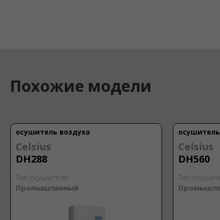
Похожие модели
осушитель воздуха
осушитель
Celsius
Celsius
DH288
DH560
Тип осушителя:
Тип осушит
Промышленный
Промышл