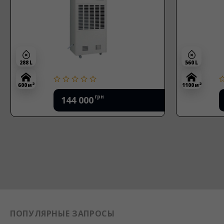
288 L
560 L
2
2
600 м
1100 м
грн
144 000
ПОПУЛЯРНЫЕ ЗАПРОСЫ