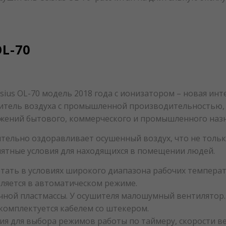
OL-70
us OL-70 модель 2018 года с ионизатором – новая инт
итель воздуха с промышленной производительностью, 
жений бытового, коммерческого и промышленного назн
тельно оздоравливает осушенный воздух, что не толь
иятные условия для находящихся в помещении людей.
ать в условиях широкого диапазона рабочих температу
вляется в автоматическом режиме.
ной пластмассы. У осушителя малошумный вентилятор.
 комплектуется кабелем со штекером.
ния для выбора режимов работы по таймеру, скорости 