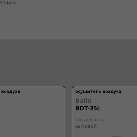
илищах.
 воздуха
осушитель воздуха
Ballu
BDT-35L
Тип осушителя:
Бытовой