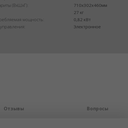
ариты (ВхШхГ):
710x302x460мм
:
27 кг
ребляемая мощность:
0,82 кВт
 управления:
Электронное
Отзывы
Вопросы