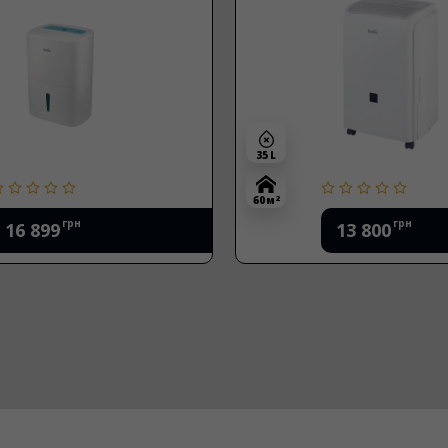
35 L
2
60 м
грн
грн
16 899
13 800