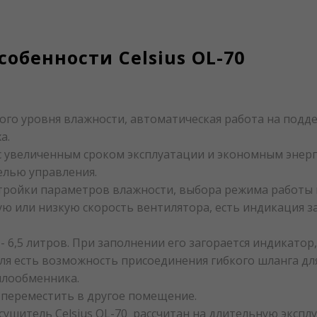
обенности Сelsius OL-70
ого уровня влажности, автоматическая работа на под
а.
 увеличенным сроком эксплуатации и экономным энерг
елью управления.
стройки параметров влажности, выбора режима работы 
ю или низкую скорость вентилятора, есть индикация за
- 6,5 литров. При заполнении его загорается индикато
я есть возможность присоединения гибкого шланга для
плообменника.
 переместить в другое помещение.
сушитель Сelsius OL-70 рассчитан на длительную экспл