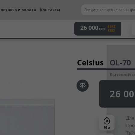
оставка и оплата
Контакты
26 000
$642
грн
€633
Осу
Celsius
OL-70
Бытовой 
26 00
Для
Про
70 л
Тай