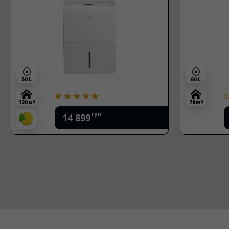
50 L
60 L
2
2
120 м
70 м
грн
14 899