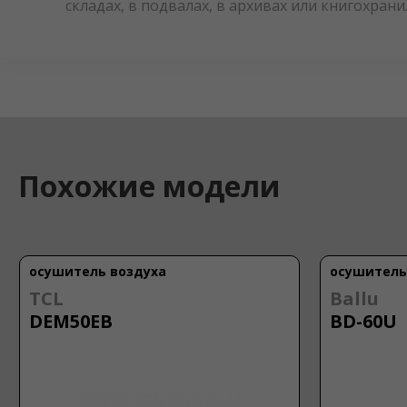
складах, в подвалах, в архивах или книгохран
Похожие модели
осушитель воздуха
осушитель
TCL
Ballu
DEM50EB
BD-60U