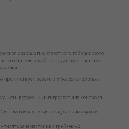
ересная разработка известного тайваньского
легко справляющийся с трудными задачами
ачения.
ко препятствует развитию болезнетворных
р. Есть встроенный гигростат для контроля
 Система охлаждения воздуха с замкнутым
вентилятора и настройки требуемых