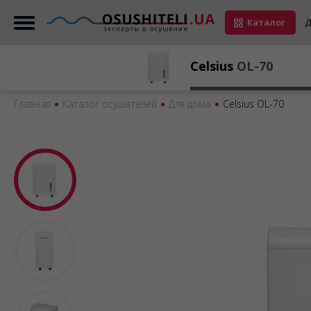
Каталог
Д
Celsius
OL-70
Главная
Каталог осушителей
Для дома
Сelsius OL-70