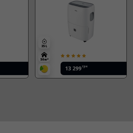
35 L
2
50 м
грн
13 299