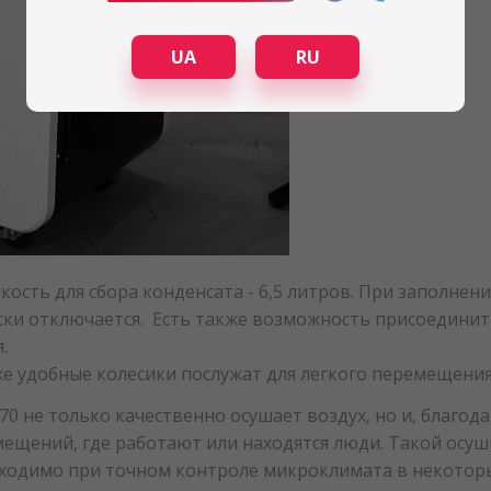
UA
RU
ость для сбора конденсата - 6,5 литров. При заполнен
ски отключается. Есть также возможность присоединит
.
же удобные колесики послужат для легкого перемещени
0 не только качественно осушает воздух, но и, благод
мещений, где работают или находятся люди. Такой осуш
обходимо при точном контроле микроклимата в некоторы