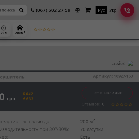
(067) 502 27 59
Рус
Укр
2
70 л
200 м
шитель воздуха
Артикул:
10927-153
осушитель
0
Нет в наличии
$642
грн
€633
Отзывов:
0
2
 квартир площадью до:
200 м
o
изводительность при 30
/80%:
70 л/сутки
мер:
Есть