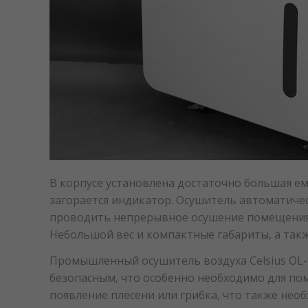
В корпусе установлена достаточно большая емк
загорается индикатор. Осушитель автоматиче
проводить непрерывное осушение помещения
Небольшой вес и компактные габариты, а так
Промышленный осушитель воздуха Сelsius OL-7
безопасным, что особенно необходимо для по
появление плесени или грибка, что также не