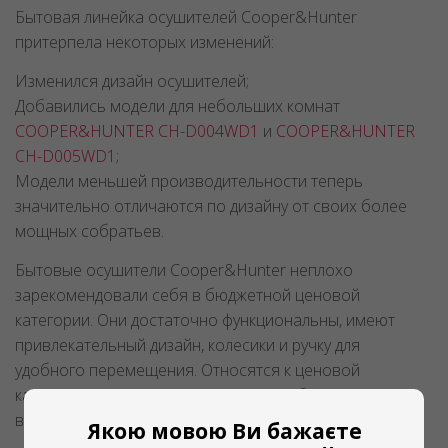
Бытовая линейка осушителей Cooper&Hunter
притерпела некоторых изменений:
Изменился дизайн осушителей;
Добавились модели для небольших комнат
COOPER&HUNTER
CH-D004WD1
и
COOPER&HUNTER
CH-D005WD1
;
Модели меньшей производительности теперь
значительно отличаются по дизайну от своих более
мощных собратьев.
Бытовые осушители Cooper&Hunter неплохо
зарекомендовали себя в бюджетной ценовой
категории. Они достаточно функциональны, имеют
привлекательный дизайн, колесики и ручку для
удобного перемещения. Относятся к ценовой
категории "эконом". При этом стоит обратить
внимание на энергопотребление.
Якою мовою Ви бажаєте