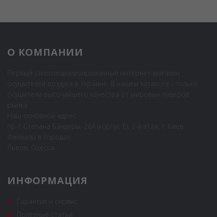
О КОМПАНИИ
Первый узкоспециализированный интернет-магазин
осушителей воздуха в Украине. В нашем каталоге - только
осушители высочайшего качества от мировых лидеров
рынка.
Наш основной адрес:
пр-т Степана Бандеры, 28А (корпус Б), 2-й этаж, г. Киев
Филиалы в городах:
Львов, Одесса
ИНФОРМАЦИЯ
Гарантия и сервис
Полезные статьи