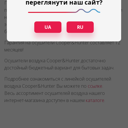
переглянути наш сайт?
При своих небольших и стандартных
производительностях, модели Cooper&Hunter все-таки
немного уступают в экономичности
энергопотребления представленным моделям других
UA
RU
брендов.
Гарантия на осушители Cooper&Hunter составляет 12
месяцев!
Осушители воздуха Cooper&Hunter достаточно
достойный бюджетный вариант для бытовых задач.
Подробнее ознакомиться с линейкой осушителей
воздуха Cooper&Hunter Вы можете по
ссылке
.
Весь ассортимент осушителей воздуха нашего
интернет-магазина доступен в нашем
каталоге
.