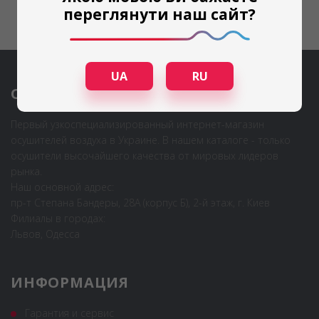
переглянути наш сайт?
UA
RU
О КОМПАНИИ
Первый узкоспециализированный интернет-магазин
осушителей воздуха в Украине. В нашем каталоге - только
осушители высочайшего качества от мировых лидеров
рынка.
Наш основной адрес:
пр-т Степана Бандеры, 28А (корпус Б), 2-й этаж, г. Киев
Филиалы в городах:
Львов, Одесса
ИНФОРМАЦИЯ
Гарантия и сервис