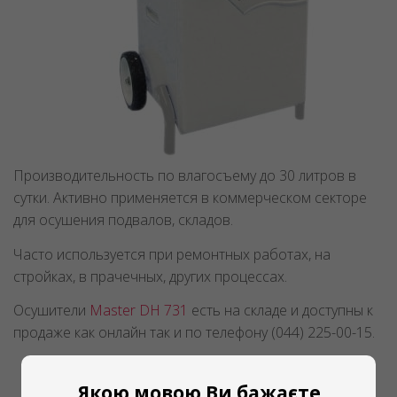
Производительность по влагосъему до 30 литров в
сутки. Активно применяется в коммерческом секторе
для осушения подвалов, складов.
Часто используется при ремонтных работах, на
стройках, в прачечных, других процессах.
Осушители
Master DH 731
есть на складе и доступны к
продаже как онлайн так и по телефону (044) 225-00-15.
Якою мовою Ви бажаєте