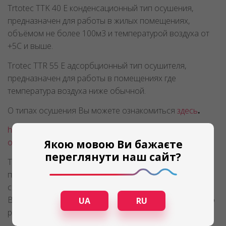
Trtotec TTK 40 E конденсационный тип осушения,
предназначен для работы в жилых помещениях,
объёмом не более 100м3 и температурой воздуха от
+5C и выше.
Trotec TTR 55 E адсорбционный тип осушителя,
предназначен для работы в помещениях где
температура воздуха ниже обычной.
О типах осушения Вы можете ознакомиться
здесь
.
https://osushiteli.ua/tipy-osushitelei-vozdukha-i-printsipy-
osusheniya
Якою мовою Ви бажаєте
переглянути наш сайт?
Так, приобретая осушитель воздуха Тротек Вы
получаете продукт немецкого качества по
сравнительно невысокой цене.
В ближайшее время мы ждем пополнения модельного
UA
RU
ряда данного оборудования.