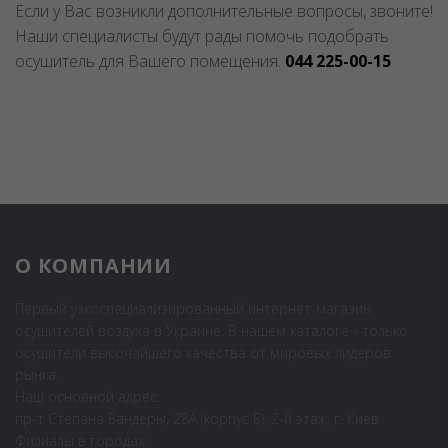
Если у Вас возникли дополнительные вопросы, звоните!
Наши специалисты будут рады помочь подобрать
осушитель для Вашего помещения.
044 225-00-15
О КОМПАНИИ
Первый узкоспециализированный интернет-магазин
осушителей воздуха в Украине. В нашем каталоге - только
осушители высочайшего качества от мировых лидеров
рынка.
Наш основной адрес:
пр-т Степана Бандеры, 28А (корпус Б), 2-й этаж, г. Киев
Филиалы в городах: