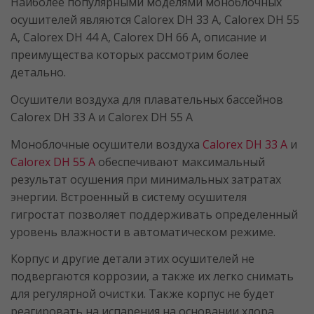
Наиболее популярными моделями моноблочных
осушителей являются Calorex DH 33 A, Calorex DH 55
A, Calorex DH 44 A, Calorex DH 66 A, описание и
преимущества которых рассмотрим более
детально.
Осушители воздуха для плавательных бассейнов
Calorex DH 33 A и Calorex DH 55 A
Моноблочные осушители воздуха
Calorex DH 33 A
и
Calorex DH 55 A
обеспечивают максимальный
результат осушения при минимальных затратах
энергии. Встроенный в систему осушителя
гигростат позволяет поддерживать определенный
уровень влажности в автоматическом режиме.
Корпус и другие детали этих осушителей не
подвергаются коррозии, а также их легко снимать
для регулярной очистки. Также корпус не будет
реагировать на испарения на основании хлора,