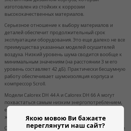
изготовлен из стойких к коррозии
высококачественных материалов.
Серьезное отношение к выбору материалов и
деталей обеспечит продолжительный срок
эксплуатации оборудования. Это еще далеко не все
преимущества указанных моделей осушителей
воздуха. Низкий уровень шума сводится вообще к
минимальным значениям (на расстоянии 3 м его
уровень составляет 42 дБ). Практически бесшумную
работу обеспечивает шумоизоляция корпуса и
компрессор Scroll.
Модели Calorex DH 44 A и Calorex DH 66 A могут
похвастаться самым низким энергопотреблением,
если сравнивать их с другими осушителями такой
же производительности.
Якою мовою Ви бажаєте
переглянути наш сайт?
Самостоятельно можно выбирать как направление