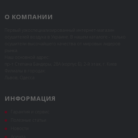
О КОМПАНИИ
Первый узкоспециализированный интернет-магазин
осушителей воздуха в Украине. В нашем каталоге - только
осушители высочайшего качества от мировых лидеров
рынка.
Наш основной адрес:
пр-т Степана Бандеры, 28А (корпус Б), 2-й этаж, г. Киев
Филиалы в городах:
Львов, Одесса
ИНФОРМАЦИЯ
Гарантия и сервис
Полезные статьи
Новости
Аренда