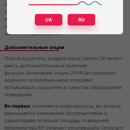
подачи сухого воздуха, так и стороны отведения
конденсата. Монтаж оборудования также
адаптирован под потребности заказчика – эти
UA
RU
осушители подходят как для напольного, так и
настенного размещения.
Дополнительные опции
Любой осушитель воздуха серии Calorex DH может
иметь дополнительные и полезные
функции. Включение опции LPHW (встроенного
водяного теплообменника) позволяет
использовать осушитель в качестве обогревателя
помещения.
Во-первых
, экономятся энергоресурсы, во-вторых,
уменьшается занимаемая обогревателями и
радиаторами полезная площадь помещения.
Аббревиатура RH означает рекуперацию тепла для