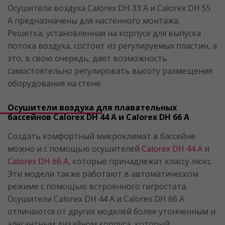
Осушители воздуха Calorex DH 33 A и Calorex DH 55
A предназначены для настенного монтажа.
Решетка, установленная на корпусе для выпуска
потока воздуха, состоит из регулируемых пластин, а
это, в свою очередь, дает возможность
самостоятельно регулировать высоту размещения
оборудования на стене.
Осушители воздуха для плавательных
бассейнов Calorex DH 44 A и Calorex DH 66 A
Создать комфортный микроклимат в бассейне
можно и с помощью осушителей
Calorex DH 44 A
и
Calorex DH 66 A
, которые принадлежат классу люкс.
Эти модели также работают в автоматическом
режиме с помощью встроенного гигростата.
Осушители Calorex DH 44 A и Calorex DH 66 A
отличаются от других моделей более утонченным и
элегантным дизайном корпуса, который