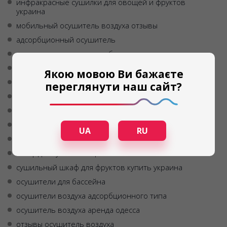
инфракрасные сушилки для овощей и фруктов
украина
мобильный осушитель воздуха отзывы
адсорбционный осушитель
осушители воздуха адсорбционные
осушитель воздуха бытовой купить
Якою мовою Ви бажаєте
осушитель воздуха купить днепр
переглянути наш сайт?
инфракрасная сушка продуктов
осушители купить
купить осушитель воздуха в одессе
UA
RU
осушитель воздуха адсорбционного типа
шкаф для сушки овощей
сушильный шкаф для фруктов купить украина
осушители для бассейна
осушители воздуха адсорбционного типа
осушитель воздуха аренда одесса
отзывы осушитель воздуха