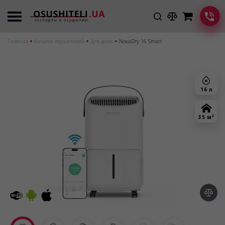
Главная
Каталог осушителей
Для дома
NovaDry 16 Smart
16 л
2
35 м