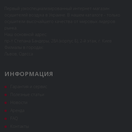
Первый узкоспециализированный интернет-магазин
осушителей воздуха в Украине. В нашем каталоге - только
осушители высочайшего качества от мировых лидеров
рынка.
Наш основной адрес:
пр-т Степана Бандеры, 28А (корпус Б), 2-й этаж, г. Киев
Филиалы в городах:
Львов, Одесса
ИНФОРМАЦИЯ
Гарантия и сервис
Полезные статьи
Новости
Аренда
FAQ
Контакты