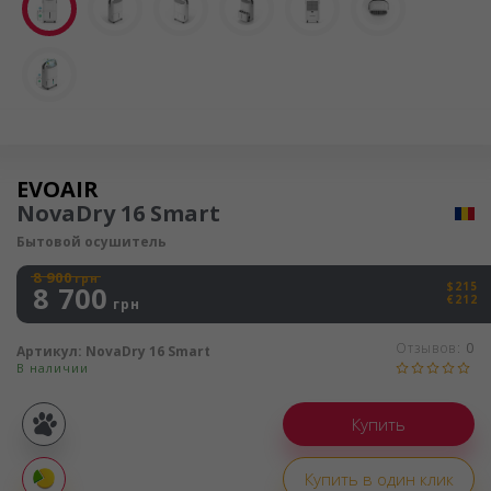
Осушитель воздуха
EVOAIR
NovaDry 16 Smart
Бытовой осушитель
8 900
грн
$215
8 700
€212
грн
Отзывов:
0
Артикул:
NovaDry 16 Smart
В наличии
Покупка
частями
Купить в один клик