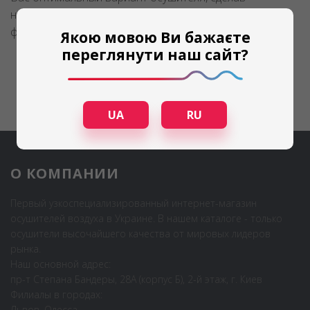
необходимые просчеты и предусмотрев важные
факторы!
Якою мовою Ви бажаєте
переглянути наш сайт?
UA
RU
О КОМПАНИИ
Первый узкоспециализированный интернет-магазин
осушителей воздуха в Украине. В нашем каталоге - только
осушители высочайшего качества от мировых лидеров
рынка.
Наш основной адрес:
пр-т Степана Бандеры, 28А (корпус Б), 2-й этаж, г. Киев
Филиалы в городах:
Львов, Одесса