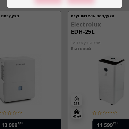
 воздуха
осушитель воздуха
Electrolux
EDH-25L
Тип осушителя:
Бытовой
25 L
2
40 м
грн
грн
13 999
11 599