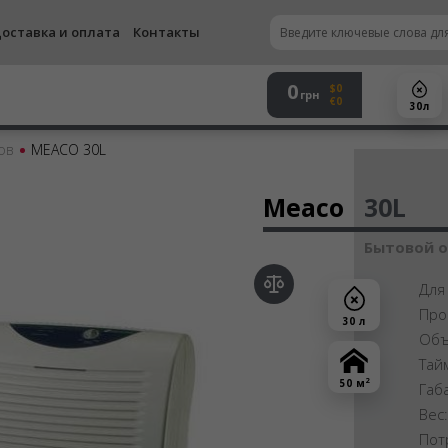
оставка и оплата
Контакты
0
$0
грн
€0
30 л
ов
MEACO 30L
Осу
Meaco
30L
Бытовой 
Для
Про
30 л
Объ
Тай
2
50 м
Габ
Вес
Пот