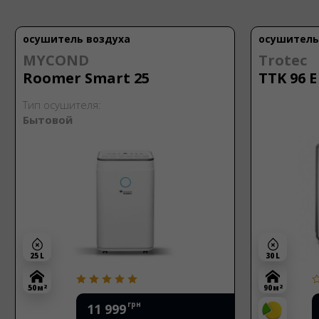
осушитель воздуха
осушитель
MYCOND
Trotec
Roomer Smart 25
TTK 96 E
Тип осушителя:
Бытовой
25 L
30 L
2
2
50 м
90 м
грн
11 999