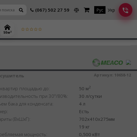
(067) 502 27 59
Рус
Укр
2
50 м
шитель воздуха
Артикул:
10658-12
осушитель
2
 квартир площадью до:
50 м
o
изводительность при 30
/80%:
30 л/сутки
ем бака для конденсата:
4 л
мер:
Есть
ариты (ВхШхГ):
702x410x275мм
:
19 кг
ребляемая мощность:
0,500 кВт