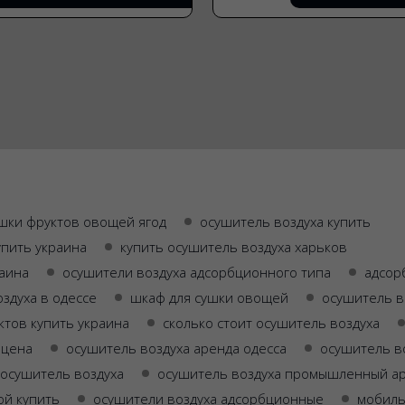
шки фруктов овощей ягод
осушитель воздуха купить
упить украина
купить осушитель воздуха харьков
раина
осушители воздуха адсорбционного типа
адсор
здуха в одессе
шкаф для сушки овощей
осушитель в
тов купить украина
сколько стоит осушитель воздуха
 цена
осушитель воздуха аренда одесса
осушитель во
осушитель воздуха
осушитель воздуха промышленный а
ой купить
осушители воздуха адсорбционные
мобиль