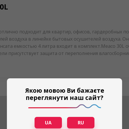
0L
отлично подходит для квартир, офисов, гардеробных п
лей воздуха в линейке бытовых осушителей воздуха. О
нсата емкостью 4 литра входит в комплект.Meaco 30L 
ели присутствует защита от переполнения влагосборни
Якою мовою Ви бажаєте
переглянути наш сайт?
UA
RU