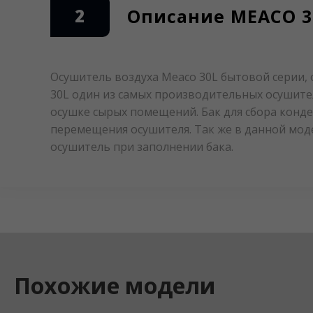
2
Описание MEACO 3
Осушитель воздуха Meaco 30L бытовой серии, 
30L один из самых производительных осушите
осушке сырых помещений. Бак для сбора конде
перемещения осушителя. Так же в данной мод
осушитель при заполнении бака.
Похожие модели