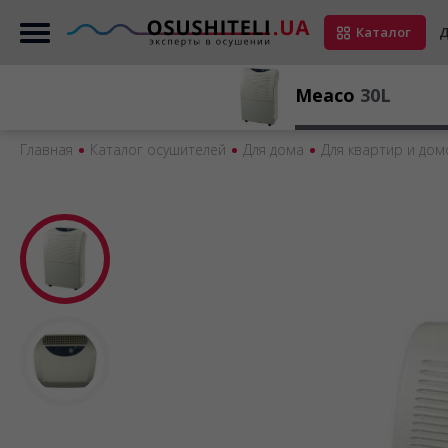
Каталог
Д
Meaco
30L
Главная
Каталог осушителей
Для дома
Для квартир и дом