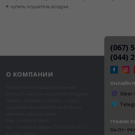
купить осушитель воздуха
(067) 
(044) 
О КОМПАНИИ
ОНЛАЙН 
Первый узкоспециализированный
Viber
интернет-магазин осушителей воздуха в
Украине. В нашем каталоге - только
Teleg
осушители высочайшего качества от
мировых лидеров рынка.
Наш основной адрес:
ГРАФИК Р
пр-т Степана Бандеры, 28А (корпус Б), 2-
Пн-Пт: 09:0
й этаж, г. Киев