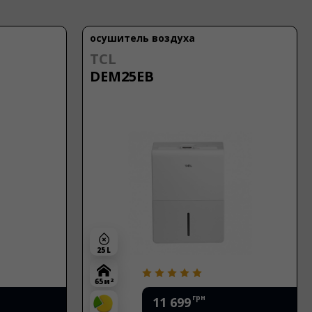
осушитель воздуха
TCL
DEM25EB
25 L
2
65 м
грн
11 699