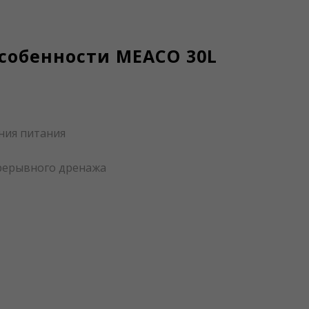
собенности MEACO 30L
ния питания
рерывного дренажа