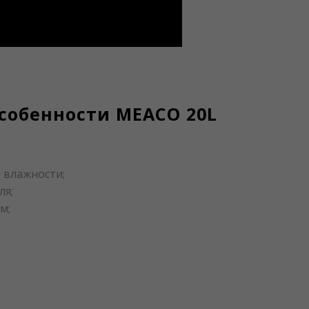
собенности MEACO 20L
% влажности;
ля;
м;