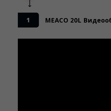
1
MEACO 20L Видеоо