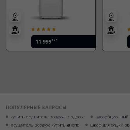
25 L
25 L
2
2
50 м
50 м
грн
11 999
ПОПУЛЯРНЫЕ ЗАПРОСЫ
купить осушитель воздуха в одессе
адсорбционный
осушитель воздуха купить днепр
шкаф для сушки о