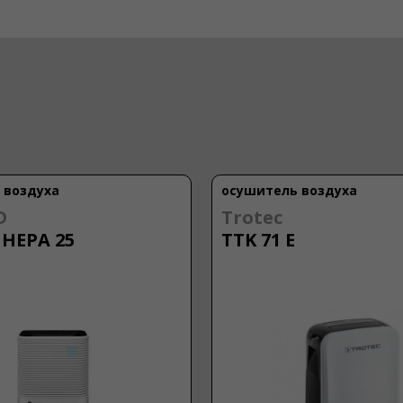
 воздуха
осушитель воздуха
D
Trotec
HEPA 25
TTK 71 E