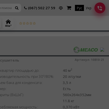
(067) 502 27 59
Рус
Укр
2
40 м
шитель воздуха
Артикул:
10810-21
осушитель
2
 квартир площадью до:
40 м
o
изводительность при 30
/80%:
20 л/сутки
ем бака для конденсата:
3,5 л
мер:
Есть
ариты (ВхШхГ):
560x264x352мм
:
11.8 кг
ребляемая мощность:
0,370 кВт