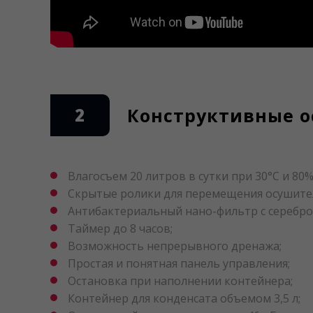
2
Конструктивные о
Влагосъем 20 литров в сутки при 30°C и 80
Скрытые ролики для перемещения осушите
Антибактериальный нано-фильтр с серебро
Таймер до 8 часов;
Возможность непрерывного дренажа;
Простая и понятная панель управления;
Остановка при наполнении контейнера;
Контейнер для конденсата объемом 3,5 л;