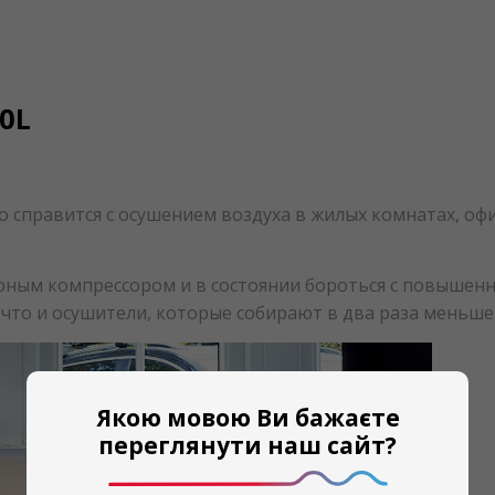
0L
 справится с осушением воздуха в жилых комнатах, офи
ым компрессором и в состоянии бороться с повышенно
, что и осушители, которые собирают в два раза меньше
Якою мовою Ви бажаєте
переглянути наш сайт?