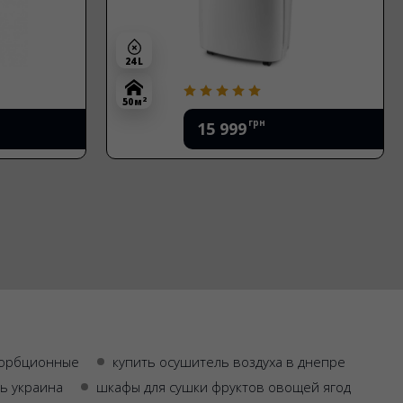
24 L
2
50 м
грн
15 999
сорбционные
купить осушитель воздуха в днепре
ь украина
шкафы для сушки фруктов овощей ягод