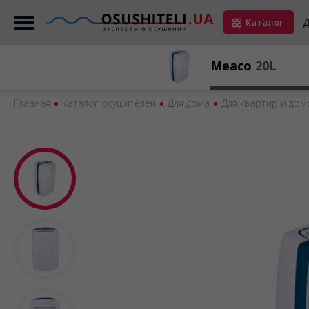
Каталог
Д
Meaco
20L
Главная
Каталог осушителей
Для дома
Для квартир и дом