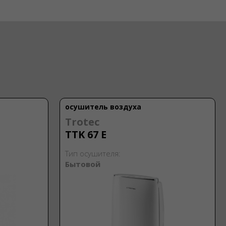
осушитель воздуха
Trotec
TTK 67 E
Тип осушителя:
Бытовой