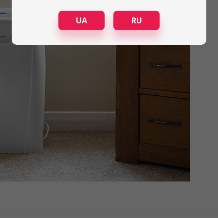
UA
RU