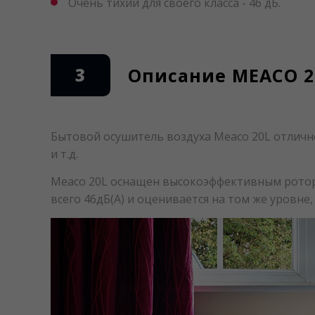
Очень тихий для своего класса - 46 дБ.
3
Описание MEACO 2
Бытовой осушитель воздуха Meaco 20L отлично
и т.д.
Meaco 20L оснащен высокоэффективным роторн
всего 46дБ(А) и оценивается на том же уровне