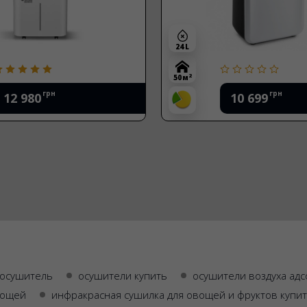
24 L
2
50 м
грн
грн
12 980
10 699
 осушитель
осушители купить
осушители воздуха ад
вощей
инфракрасная сушилка для овощей и фруктов купит