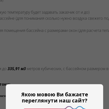
а)
ую температуру будет задавать заказчик от и до)
сейне (для понимания сколько нужно воздуха свежего под
ния помещения бассейна с размерами окон (для расчета теп
м до
335,91 м3
метров кубических, с бассейном размером 
токи:
Якою мовою Ви бажаєте
переглянути наш сайт?