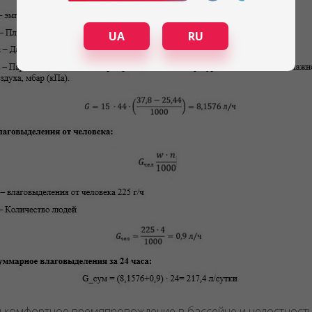
UA
RU
 комфортное времяпровождение в бассейне и целостность