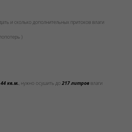
ать и сколько дополнительных притоков влаги
лопотерь )
в
44 кв.м.
, нужно осушить до
217 литров
влаги