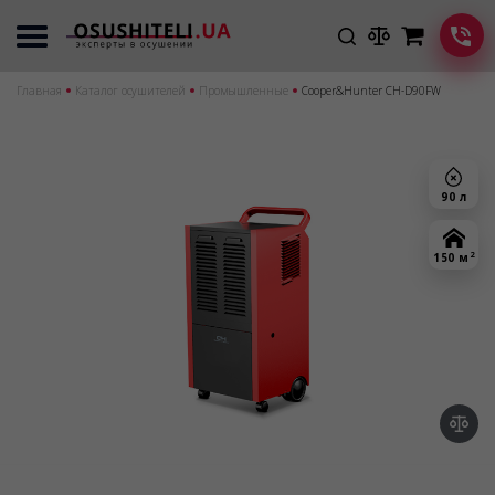
Главная
Каталог осушителей
Промышленные
Cooper&Hunter CH-D90FW
90 л
2
150 м