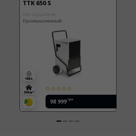
TTK 650 S
Тип осушителя:
Промышленный
100 L
2
590 м
грн
98 999