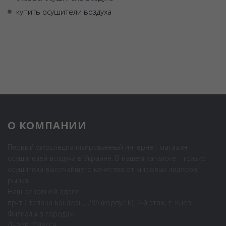
купить осушители воздуха
О КОМПАНИИ
Первый узкоспециализированный интернет-магазин
осушителей воздуха в Украине. В нашем каталоге - только
осушители высочайшего качества от мировых лидеров
рынка.
Наш основной адрес:
пр-т Степана Бандеры, 28А (корпус Б), 2-й этаж, г. Киев
Филиалы в городах:
Львов, Одесса