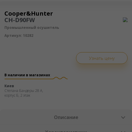
Осушитель воздуха
Cooper&Hunter
CH-D90FW
Промышленный осушитель
Артикул:
10282
Узнать цену
В наличии в магазинах
Киев
Степана Бандеры 28 А,
корпус Б, 2 этаж
Описание