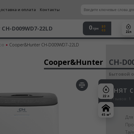
оставка и оплата
Контакты
0
$0
r
CH-D009WD7-22LD
грн
€0
22 л
ов
Cooper&Hunter CH-D009WD7-22LD
Осу
Cooper&Hunter
CH-D0
Бытовой 
Снят 
22 л
Отзывов:
1
2
45 м
Для
Про
Тай