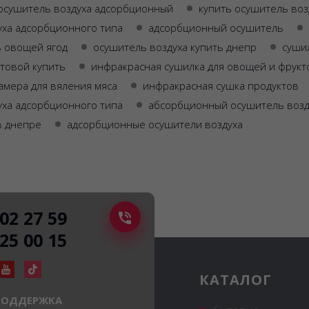
осушитель воздуха адсорбционный
купить осушитель воз
уха адсорбционного типа
адсорбционный осушитель
в овощей ягод
осушитель воздуха купить днепр
суши
товой купить
инфракрасная сушилка для овощей и фрукт
амера для вяления мяса
инфракрасная сушка продуктов
уха адсорбционного типа
абсорбционный осушитель возд
в днепре
адсорбционные осушители воздуха
502 27 59
225 00 15
КАТАЛОГ
ПОДДЕРЖКА