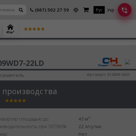
(067) 502 27 59
Рус
Укр
2
45 м
шитель воздуха
09WD7-22LD
Артикул:
012809-2021
осушитель
с производства
2
 квартир площадью до:
45 м
o
изводительность при 30
/80%:
22 л/сутки
мер:
Нет