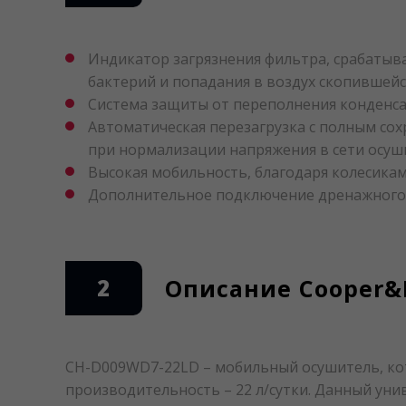
Индикатор загрязнения фильтра, срабатыв
бактерий и попадания в воздух скопившейс
Система защиты от переполнения конденсат
Автоматическая перезагрузка с полным сох
при нормализации напряжения в сети осу
Высокая мобильность, благодаря колесикам
Дополнительное подключение дренажного
2
Описание Cooper&
CH-D009WD7-22LD – мобильный осушитель, кот
производительность – 22 л/сутки. Данный ун