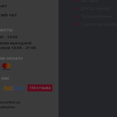
Бытовые
 чат
Для бассейнов
ram чат
Промышленные
Сушильные шкафы
АБОТЫ
0 - 19:00
газин выходной.
ков 10:00 - 21:00
ЕМ ОПЛАТУ
 НАС
154 отзыва
osushiteli.ua
защищены.