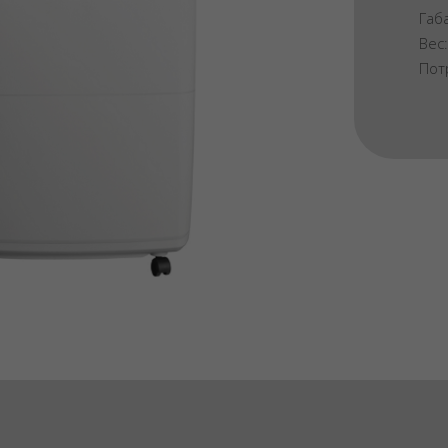
Габ
Вес
Пот