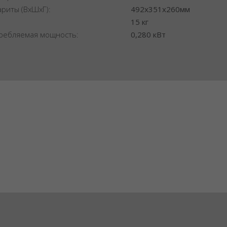
ариты (ВхШхГ):
492x351x260мм
:
15 кг
ребляемая мощность:
0,280 кВт