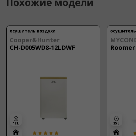
Похожие модели
осушитель воздуха
осушитель
Cooper&Hunter
MYCON
CH-D005WD8-12LDWF
Roomer 
12 L
25 L