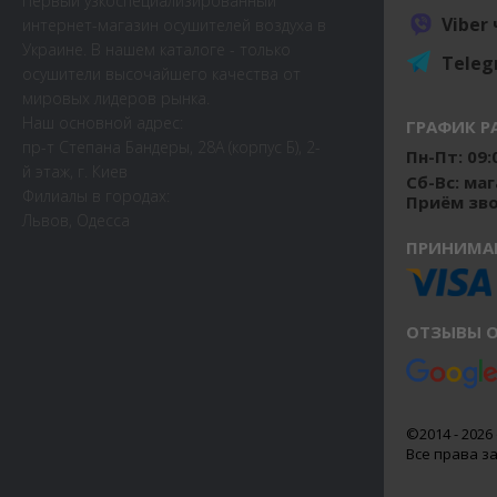
Первый узкоспециализированный
Viber
интернет-магазин осушителей воздуха в
Украине. В нашем каталоге - только
Teleg
осушители высочайшего качества от
мировых лидеров рынка.
Наш основной адрес:
ГРАФИК Р
пр-т Степана Бандеры, 28А (корпус Б), 2-
Пн-Пт: 09:0
й этаж, г. Киев
Сб-Вс: ма
Филиалы в городах:
Приём звон
Львов, Одесса
ПРИНИМА
ОТЗЫВЫ О
©2014 - 2026 
Все права 