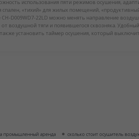
жность использования пяти режимов осушения, адаптир
 спален, «тихий» для жилых помещений, «продуктивный
е CH-D009WD7-22LD можно менять направление воздуш
от воздушной тяги и появившегося сквозняка. Удобны
а также установить таймер осушения, который выключит
ха промышленный аренда
сколько стоит осушитель возду