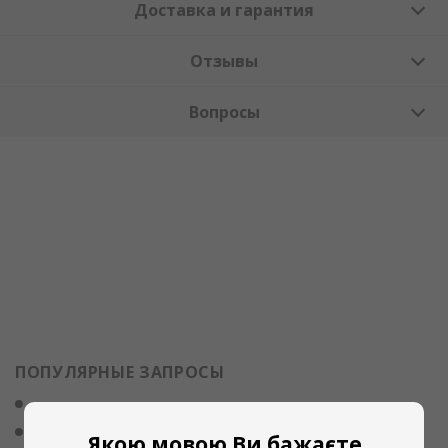
Доставка и гарантия
Отзывы
Вопросы
ПОПУЛЯРНЫЕ ЗАПРОСЫ
силикагель осушитель воздуха
осушитель воздуха аренда одесса
Якою мовою Ви бажаєте