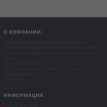
О КОМПАНИИ
Первый узкоспециализированный интернет-магазин
осушителей воздуха в Украине. В нашем каталоге - только
осушители высочайшего качества от мировых лидеров
рынка.
Наш основной адрес:
пр-т Степана Бандеры, 28А (корпус Б), 2-й этаж, г. Киев
Филиалы в городах:
Львов, Одесса
ИНФОРМАЦИЯ
Гарантия и сервис