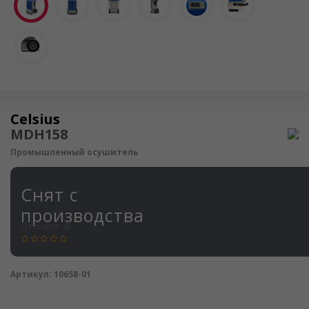
Осушитель воздуха
Celsius
MDH158
Промышленный осушитель
Снят с
производства
Отзывов:
0
Артикул:
10658-01