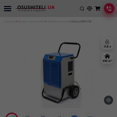
Главная
Каталог осушителей
Промышленные
Celsius MDH158
158 л
2
400 м