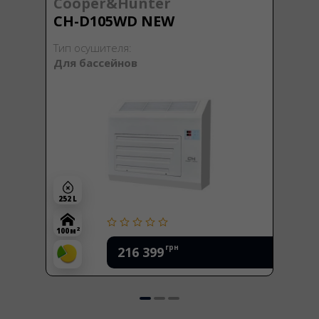
Cooper&Hunter
CH-D105WD NEW
Тип осушителя:
Для бассейнов
252 L
2
100 м
грн
216 399