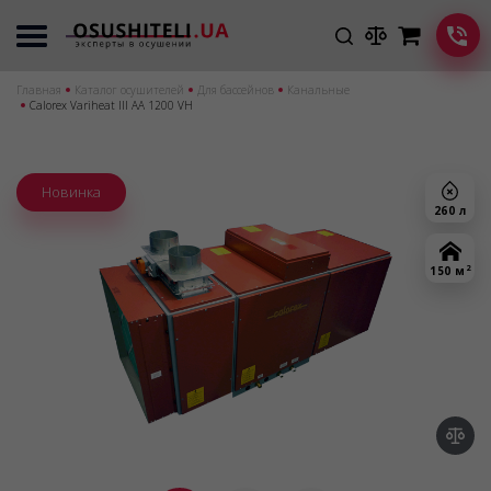
Главная
Каталог осушителей
Для бассейнов
Канальные
Calorex Variheat III АА 1200 VH
Новинка
260 л
2
150 м