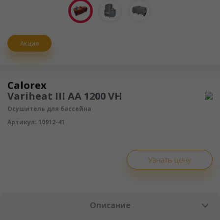
Акция
Осушитель воздуха
Calorex
Variheat III АА 1200 VH
Осушитель для бассейна
Артикул:
10912-41
Узнать цену
Описание