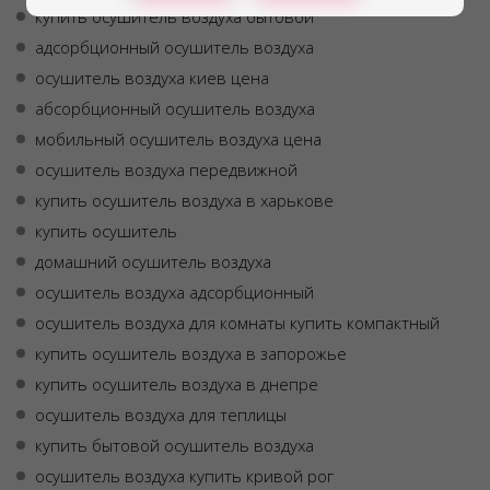
купить осушитель воздуха бытовой
адсорбционный осушитель воздуха
осушитель воздуха киев цена
абсорбционный осушитель воздуха
мобильный осушитель воздуха цена
осушитель воздуха передвижной
купить осушитель воздуха в харькове
купить осушитель
домашний осушитель воздуха
осушитель воздуха адсорбционный
осушитель воздуха для комнаты купить компактный
купить осушитель воздуха в запорожье
купить осушитель воздуха в днепре
осушитель воздуха для теплицы
купить бытовой осушитель воздуха
осушитель воздуха купить кривой рог