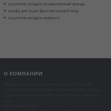
осушитель воздуха промышленный аренда
шкафы для сушки фруктов овощей ягод
осушитель воздуха недорого
О КОМПАНИИ
Первый узкоспециализированный интернет-магазин
осушителей воздуха в Украине. В нашем каталоге - только
осушители высочайшего качества от мировых лидеров
рынка.
Наш основной адрес: