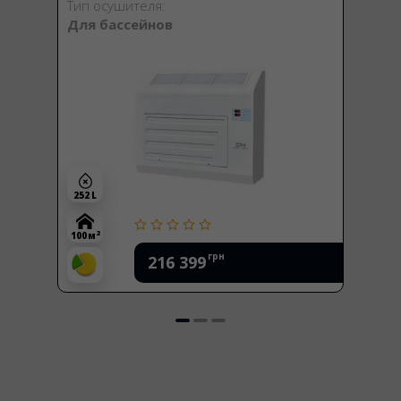
Тип осушителя:
Для бассейнов
252 L
2
100 м
грн
216 399