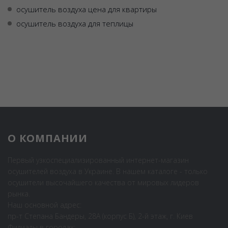
осушитель воздуха цена для квартиры
осушитель воздуха для теплицы
О КОМПАНИИ
Первый узкоспециализированный интернет-магазин
осушителей воздуха в Украине. В нашем каталоге - только
осушители высочайшего качества от мировых лидеров
рынка.
Наш основной адрес:
пр-т Степана Бандеры, 28А (корпус Б), 2-й этаж, г. Киев
Филиалы в городах: