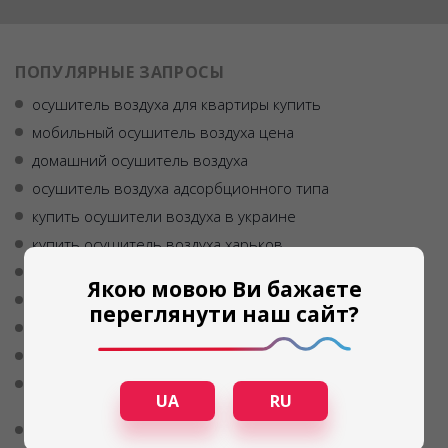
ПОПУЛЯРНЫЕ ЗАПРОСЫ
осушитель воздуха для квартиры купить
мобильный осушитель воздуха цена
домашний осушитель воздуха
осушитель воздуха адсорбционного типа
купить осушители воздуха в украине
купить осушитель воздуха харьков
купить осушитель
адсорбционный осушитель
Якою мовою Ви бажаєте
шкафы для сушки фруктов овощей ягод
переглянути наш сайт?
адсорбционный осушитель воздуха
бытовые осушители воздуха купить
бытовая инфракрасная сушилка для овощей и
UA
RU
фруктов купить украина
осушитель воздуха купить кривой рог