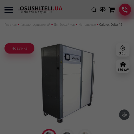
Главная
Каталог осушителей
Для бассейнов
Напольные
Calorex Delta 12
Новинка
30 л
2
160 м