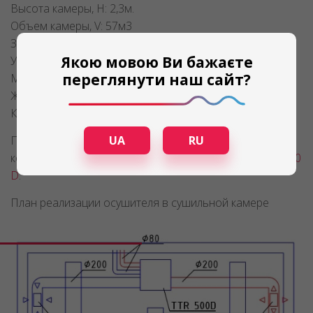
Высота камеры, H: 2,3м.
Объем камеры, V: 57м3
Загрузка маринованной рыбы слабого посола: 1000кг
Якою мовою Ви бажаєте
Усушка рыбы: 40%-45%
переглянути наш сайт?
Максимальная температура в камере: +18С
Желаемое Время вялки: 6-10 суток
Камера герметична.
UA
RU
После проведения расчетов, была подобрана
конкретная модель – осушитель воздуха
Trotec TTR 500
D
.
План реализации осушителя в сушильной камере