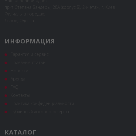
Наш основной адрес:
пр-т Степана Бандеры, 28А (корпус Б), 2-й этаж, г. Киев
Филиалы в городах:
Львов, Одесса
ИНФОРМАЦИЯ
Гарантия и сервис
Полезные статьи
Новости
Аренда
FAQ
Контакты
Политика конфиденциальности
Публичный договор оферты
КАТАЛОГ