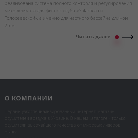
реализована система полного контроля и регулирования
микроклимата для фитнес клуба «Galactica на
Голосеевской», а именно для частного бассейна длиной
25 м.
Читать далее
О КОМПАНИИ
Первый узкоспециализированный интернет-магазин
осушителей воздуха в Украине. В нашем каталоге - только
осушители высочайшего качества от мировых лидеров
рынка.