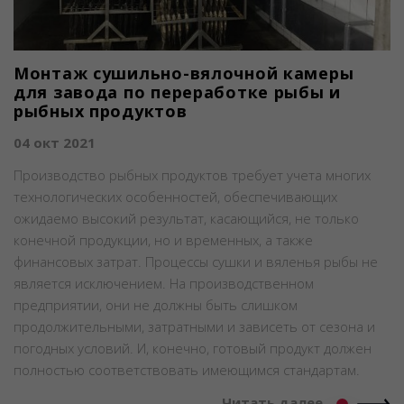
Монтаж сушильно-вялочной камеры
для завода по переработке рыбы и
рыбных продуктов
04 окт 2021
Производство рыбных продуктов требует учета многих
технологических особенностей, обеспечивающих
ожидаемо высокий результат, касающийся, не только
конечной продукции, но и временных, а также
финансовых затрат. Процессы сушки и вяленья рыбы не
является исключением. На производственном
предприятии, они не должны быть слишком
продолжительными, затратными и зависеть от сезона и
погодных условий. И, конечно, готовый продукт должен
полностью соответствовать имеющимся стандартам.
Читать далее