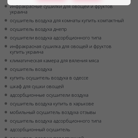
инфракрасные сушилки для овощей и фруктов
украина
осушитель воздуха для комнаты купить компактный
осушитель воздуха днепр
осушители воздуха адсорбционного типа
инфракрасная сушилка для овощей и фруктов
купить украина
климатическая камера для вяления мяса
осушитель воздуха
купить осушитель воздуха в одессе
шкаф для сушки овощей
адсорбционные осушители воздуха
осушитель воздуха купить в харькове
мобильный осушитель воздуха отзывы
осушитель воздуха адсорбционного типа
адсорбционный осушитель