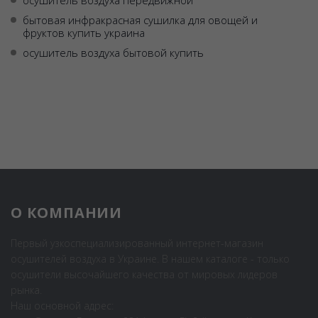
осушитель воздуха передвижной
бытовая инфракрасная сушилка для овощей и
фруктов купить украина
осушитель воздуха бытовой купить
О КОМПАНИИ
Первый узкоспециализированный интернет-магазин
осушителей воздуха в Украине. В нашем каталоге - только
осушители высочайшего качества от мировых лидеров
рынка.
Наш основной адрес: