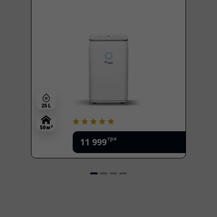
25 L
2
50 м
грн
11 999