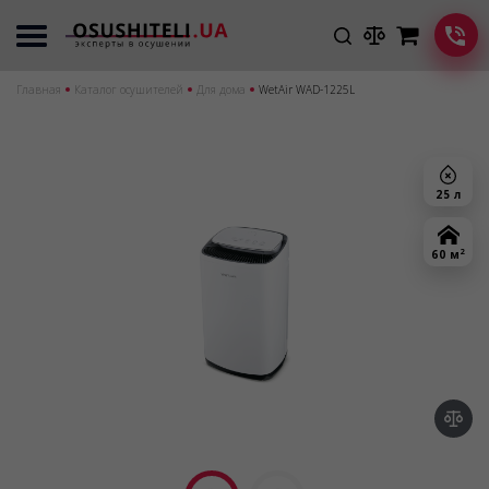
Главная
Каталог осушителей
Для дома
WetAir WAD-1225L
25 л
2
60 м