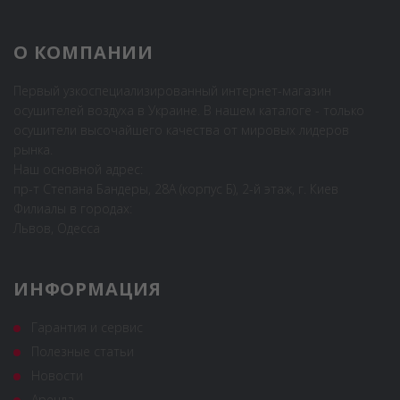
О КОМПАНИИ
Первый узкоспециализированный интернет-магазин
осушителей воздуха в Украине. В нашем каталоге - только
осушители высочайшего качества от мировых лидеров
рынка.
Наш основной адрес:
пр-т Степана Бандеры, 28А (корпус Б), 2-й этаж, г. Киев
Филиалы в городах:
Львов, Одесса
ИНФОРМАЦИЯ
Гарантия и сервис
Полезные статьи
Новости
Аренда