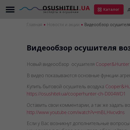
Каталог
Д
Главная
Новости и акции
Видеообзор осушителя
Видеообзор осушителя во
Новый видеообзор осушителя
Cooper&Hunte
В видео показываются основные функции агрег
Купить бытовой осушитель воздуха
Cooper&Hu
https://osushiteli.ua/cooperhunter-ch-D004WD1
Оставить свои комментарии, а так же задать 
http://www.youtube.com/watch?v=mBLHivcvdns
Если у Вас возникнут дополнительные вопрос