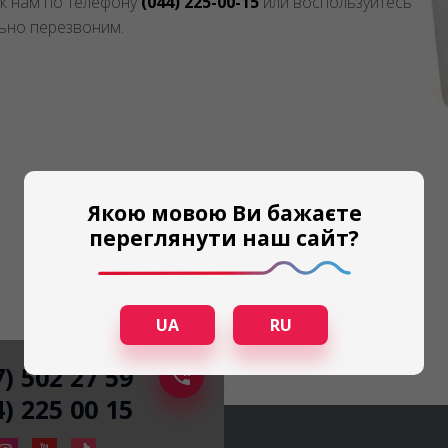
к нам по телефону
(044) 225-00-15
или воспользуйтесь
ьно перезвоним.
Якою мовою Ви бажаєте
переглянути наш сайт?
UA
RU
7) 502 27 59
4) 225 00 15