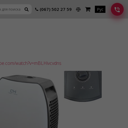
(067) 502 27 59
Рус
ube.com/watch?v=mBLHivcvdns