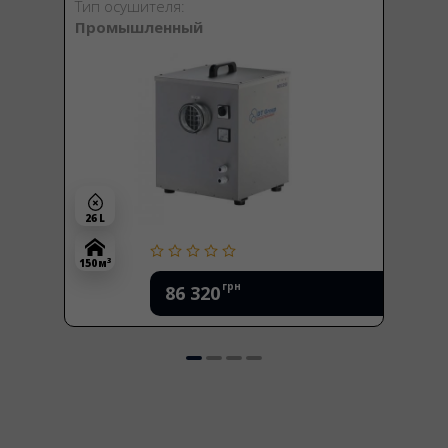
Тип осушителя:
Промышленный
26 L
3
150 м
грн
86 320