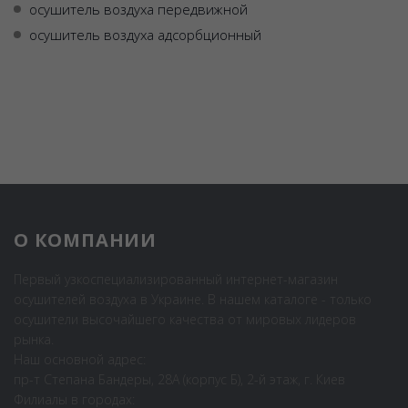
осушитель воздуха передвижной
осушитель воздуха адсорбционный
О КОМПАНИИ
Первый узкоспециализированный интернет-магазин
осушителей воздуха в Украине. В нашем каталоге - только
осушители высочайшего качества от мировых лидеров
рынка.
Наш основной адрес:
пр-т Степана Бандеры, 28А (корпус Б), 2-й этаж, г. Киев
Филиалы в городах: