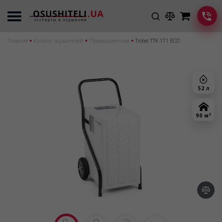
Главная
Каталог осушителей
Промышленные
Trotec TTK 171 ECO
52 л
2
90 м