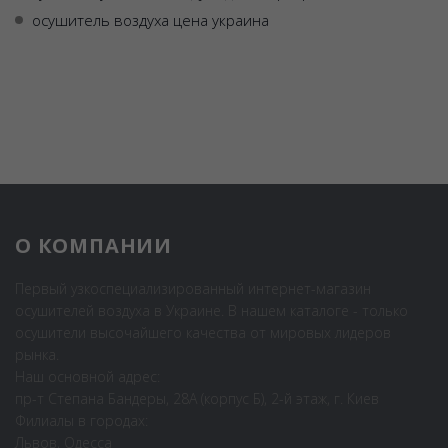
осушитель воздуха цена украина
О КОМПАНИИ
Первый узкоспециализированный интернет-магазин
осушителей воздуха в Украине. В нашем каталоге - только
осушители высочайшего качества от мировых лидеров
рынка.
Наш основной адрес:
пр-т Степана Бандеры, 28А (корпус Б), 2-й этаж, г. Киев
Филиалы в городах:
Львов, Одесса