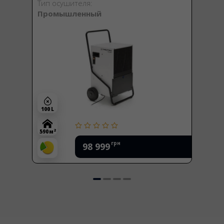
Тип осушителя:
Промышленный
100 L
2
590 м
грн
98 999