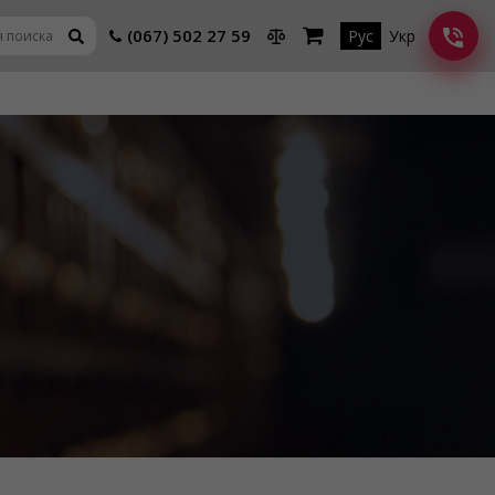
(067) 502 27 59
Рус
Укр