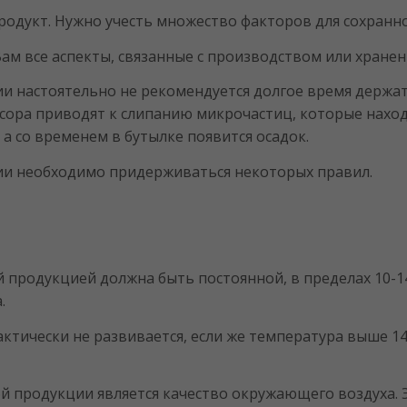
родукт. Нужно учесть множество факторов для сохранно
Вам все аспекты, связанные с производством или хране
и настоятельно не рекомендуется долгое время держат
ора приводят к слипанию микрочастиц, которые находя
 а со временем в бутылке появится осадок.
ии необходимо придерживаться некоторых правил.
продукцией должна быть постоянной, в пределах 10-14 
.
актически не развивается, если же температура выше 14
 продукции является качество окружающего воздуха. Э