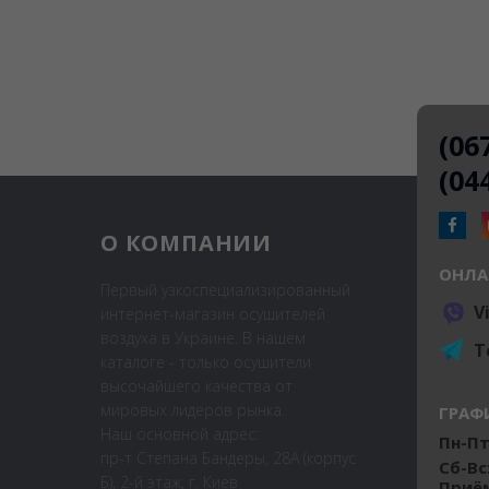
(06
(04
О КОМПАНИИ
ОНЛА
Первый узкоспециализированный
V
интернет-магазин осушителей
воздуха в Украине. В нашем
T
каталоге - только осушители
высочайшего качества от
мировых лидеров рынка.
ГРАФ
Наш основной адрес:
Пн-Пт:
пр-т Степана Бандеры, 28А (корпус
Сб-Вс
Б), 2-й этаж, г. Киев
Приём