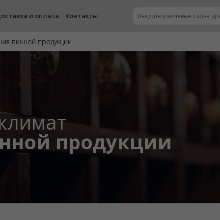
оставка и оплата
Контакты
ния винной продукции
климат
инной продукции