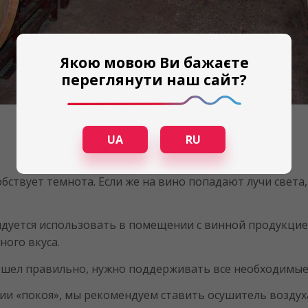
Якою мовою Ви бажаєте
переглянути наш сайт?
UA
RU
ствует темнота. Если же на вино попадают лучи света, 
дуется использовать в помещении с винной продукцией
ного вкуса.
ошел правильно, нужно поддерживать все необходимые
нии «покоя», мы рекомендуем ставить осушитель возду