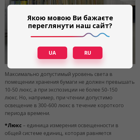
Якою мовою Ви бажаєте
переглянути наш сайт?
UA
RU
Максимально допустимый уровень света в
помещении хранения бумаги не должен превышать
10-50 люкс, а при экспозиции не более 50-150
люкс. Но, например, при чтении допустимо
освещение в 300-600 люкс в течение короткого
периода времени.
*Люкс
– единица измерения освещенности в
общей системе единиц, которая равняется