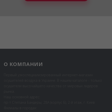
О КОМПАНИИ
Первый узкоспециализированный интернет-магазин
осушителей воздуха в Украине. В нашем каталоге - только
осушители высочайшего качества от мировых лидеров
рынка.
Наш основной адрес:
пр-т Степана Бандеры, 28А (корпус Б), 2-й этаж, г. Киев
Филиалы в городах: