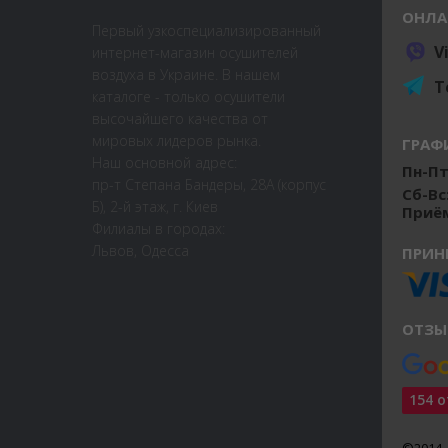
ОНЛА
Первый узкоспециализированный
V
интернет-магазин осушителей
воздуха в Украине. В нашем
T
каталоге - только осушители
высочайшего качества от
мировых лидеров рынка.
ГРАФ
Наш основной адрес:
Пн-Пт:
пр-т Степана Бандеры, 28А (корпус
Сб-Вс
Б), 2-й этаж, г. Киев
Приём
Филиалы в городах:
Львов, Одесса
ПРИН
ОТЗЫ
154 