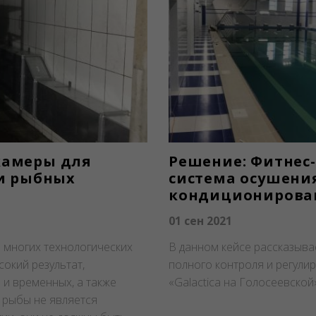
камеры для
Решение: Фитнес-
 и рыбных
система осушения
кондиционирова
01 сен 2021
 многих технологических
В данном кейсе рассказыва
окий результат,
полного контроля и регули
 и временных, а также
«Galactica на Голосеевской
 рыбы не является