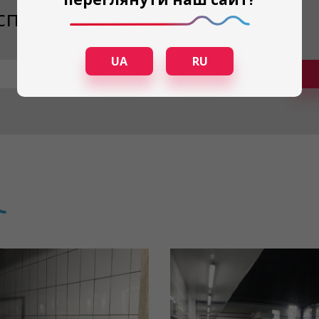
 специалиста
UA
RU
Телефон
*