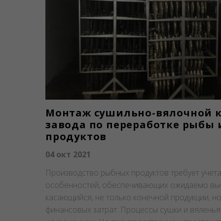
Монтаж сушильно-вялочной 
завода по переработке рыбы
продуктов
04 окт 2021
Производство рыбных продуктов требует учета
особенностей, обеспечивающих ожидаемо выс
касающийся, не только конечной продукции, но
финансовых затрат. Процессы сушки и вяленья