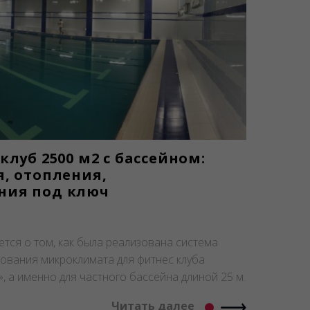
клуб 2500 м2 с бассейном:
, отопления,
ния под ключ
ется о том, как была реализована система
рования микроклимата для фитнес клуба
», а именно для частного бассейна длиной 25 м.
Читать далее