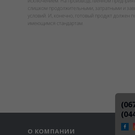
исключением. На производственном предприят
слишком продолжительными, затратными и зави
условий. И, конечно, готовый продукт должен 
имеющимся стандартам.
(06
(04
О КОМПАНИИ