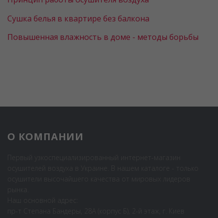
Сушка белья в квартире без балкона
Повышенная влажность в доме - методы борьбы
О КОМПАНИИ
Первый узкоспециализированный интернет-магазин
осушителей воздуха в Украине. В нашем каталоге - только
осушители высочайшего качества от мировых лидеров
рынка.
Наш основной адрес:
пр-т Степана Бандеры, 28А (корпус Б), 2-й этаж, г. Киев