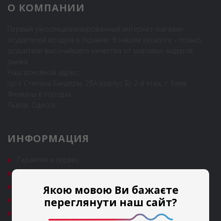
О КОМПАНИИ
Первый узкоспециализированный интернет-магазин
осушителей воздуха в Украине. В нашем каталоге - только
осушители высочайшего качества от мировых лидеров
рынка.
Наш основной адрес:
пр-т Степана Бандеры, 28А (корпус Б), 2-й этаж, г. Киев
Филиалы в городах:
Львов, Одесса
ИНФОРМАЦИЯ
Гарантия и сервис
Полезные статьи
Новости
Якою мовою Ви бажаєте
Аренда
переглянути наш сайт?
FAQ