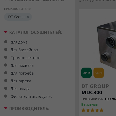
ПРОИЗВОДИТЕЛЬ:
DT Group
КАТАЛОГ ОСУШИТЕЛЕЙ:
Для дома
Для бассейнов
Промышленные
Для подвала
Для погреба
ХИТ!
Акция
Для гаража
DT GROUP
Для склада
MDC300
Фильтры и аксессуары
Тип осушителя:
Пром
В наличии
ПРОИЗВОДИТЕЛЬ: