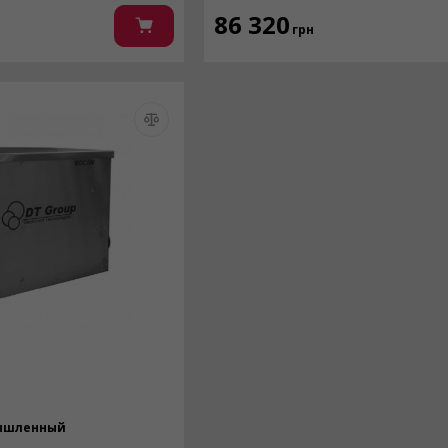
86 320
грн
ышленный