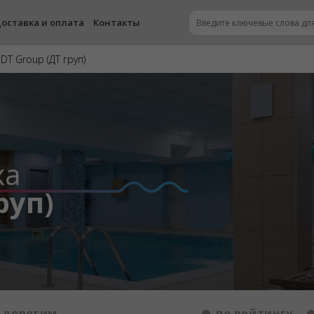
оставка и оплата
Контакты
DT Group (ДТ груп)
ха
руп)
 дорогим
по рейтингу