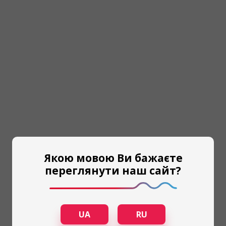
Якою мовою Ви бажаєте
переглянути наш сайт?
UA
RU