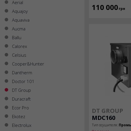
Aerial
110 000
грн
Aquajoy
Aquaviva
Aucma
Ballu
Calorex
Celsius
Cooper&Hunter
Dantherm
Doctor 101
DT Group
Duracraft
Ecor Pro
DT GROUP
Ekotez
MDC160
Electrolux
Тип осушителя:
Пром