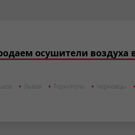
родаем осушители воздуха 
ьков
Львов
Тернополь
Черновцы