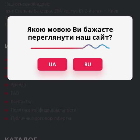
Наш основной адрес:
пр-т Степана Бандеры, 28А (корпус Б), 2-й этаж, г. Киев
Филиалы в городах:
Львов, Одесса
Якою мовою Ви бажаєте
переглянути наш сайт?
ИНФОРМАЦИЯ
Гарантия и сервис
UA
RU
Полезные статьи
Новости
Аренда
FAQ
Контакты
Политика конфиденциальности
Публичный договор оферты
КАТАЛОГ