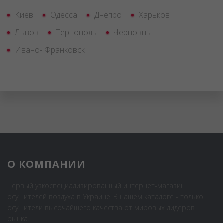
Киев
Одесса
Днепро
Харьков
Львов
Тернополь
Черновцы
Ивано- Франковск
О КОМПАНИИ
Первый узкоспециализированный интернет-магазин
осушителей воздуха в Украине. В нашем каталоге - только
осушители высочайшего качества от мировых лидеров
рынка.