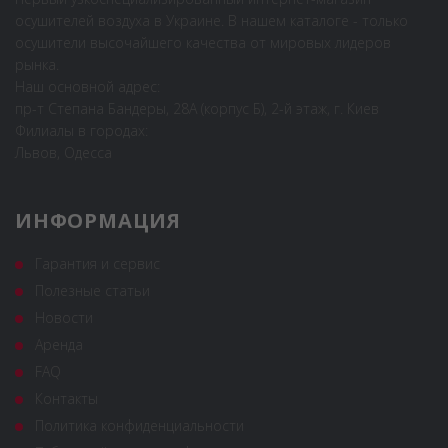
осушителей воздуха в Украине. В нашем каталоге - только
осушители высочайшего качества от мировых лидеров
рынка.
Наш основной адрес:
пр-т Степана Бандеры, 28А (корпус Б), 2-й этаж, г. Киев
Филиалы в городах:
Львов, Одесса
ИНФОРМАЦИЯ
Гарантия и сервис
Полезные статьи
Новости
Аренда
FAQ
Контакты
Политика конфиденциальности