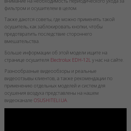
внимание на необходимость периодического ухода за
фильтром и осушителем в целом.
Также даются советы, где можно применять такой
осушитель, как заблокировать кнопки, чтобы
предотвратить последствие стороннего
вмешательства.
Больше информации об этой модели ищите на
странице осушителя
Electrolux EDH-12L
у нас на сайте.
Разнообразные видеообзоры и реальные
видеоотзывы клиентов, а также рекомендации по
применению отдельных моделей и систем для
осушения воздуха представлены на нашем
видеоканале
OSUSHITELI.UA.