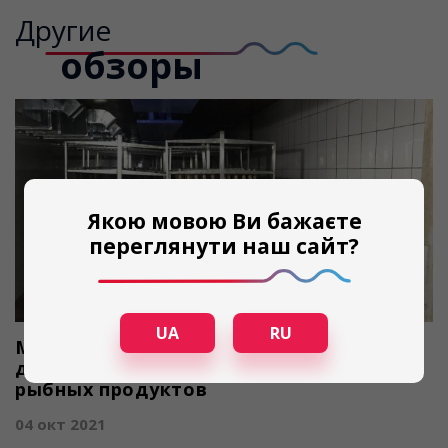
Другие
обзоры
Якою мовою Ви бажаєте
переглянути наш сайт?
UA
RU
Монтаж сушильно-вялочной камеры
для завода по переработке рыбы и
рыбных продуктов
04 окт 2021