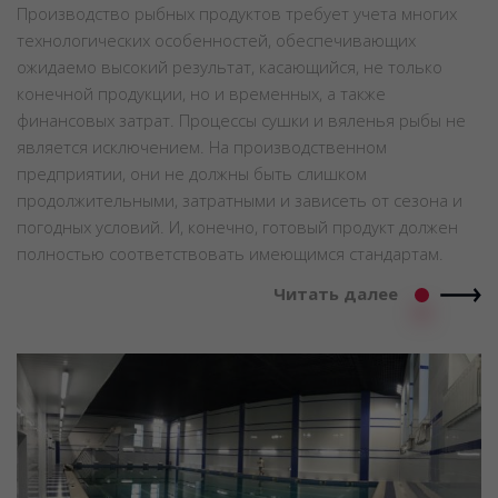
Производство рыбных продуктов требует учета многих
технологических особенностей, обеспечивающих
ожидаемо высокий результат, касающийся, не только
конечной продукции, но и временных, а также
финансовых затрат. Процессы сушки и вяленья рыбы не
является исключением. На производственном
предприятии, они не должны быть слишком
продолжительными, затратными и зависеть от сезона и
погодных условий. И, конечно, готовый продукт должен
полностью соответствовать имеющимся стандартам.
Читать далее