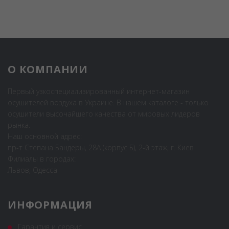
О КОМПАНИИ
Первый узкоспециализированный интернет-магазин
осушителей воздуха в Украине. В нашем каталоге - только
осушители высочайшего качества от мировых лидеров
рынка.
Наш основной адрес:
пр-т Степана Бандеры, 28А (корпус Б), 2-й этаж, г. Киев
Филиалы в городах:
Львов, Одесса
ИНФОРМАЦИЯ
Гарантия и сервис