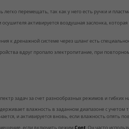
ь легко перемещать, так как у него есть ручки и пласт
осушителя активируется воздушная заслонка, которая
ния к дренажной системе через шланг есть специально
тройства вдруг пропало электропитание, при повторн
пектр задач за счет разнообразных режимов и гибких н
ерживает влажность в заданном диапазоне с учетом т
ается, и активируется вновь, если влажность опять пов
омещение, если включить режим
Cont
. Он часто исполь