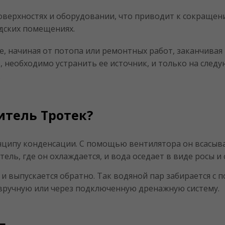
оверхностях и оборудовании, что приводит к сокращен
дских помещениях.
е, начиная от потопа или ремонтных работ, заканчива
 необходимо устранить ее источник, и только на следу
.
итель Тротек?
инципу конденсации. С помощью вентилятора он всасыва
ель, где он охлаждается, и вода оседает в виде росы и 
и выпускается обратно. Так водяной пар забирается с 
 вручную или через подключенную дренажную систему.