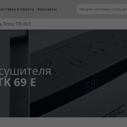
оставка и оплата
Контакты
 Trotec TTK 69 E
осушителя
TK 69 E