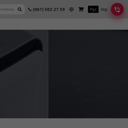
(067) 502 27 59
Рус
Укр