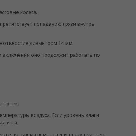
массовые колеса.
 препятствует попаданию грязи внутрь
е отверстие диаметром 14 мм.
ом включении оно продолжит работать по
астроек.
емпературы воздуха. Если уровень влаги
ысится.
зуются во время ремонта для просушки стен.