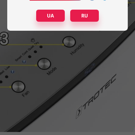
UA
RU