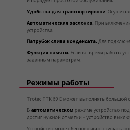
и порадует простотой обслуживания.
Удобства для транспортировки
. Осушител
Автоматическая заслонка.
При включении 
устройства.
Патрубок слива конденсата.
Для подключе
Функция памяти.
Если во время работы ус
заданным параметрам.
Режимы работы
Trotec TTK 69 E может выполнять большой с
В
автоматическом
режиме устройство подд
достиг нужной отметки – устройство выключ
Устройство может беспрерывно осушать п