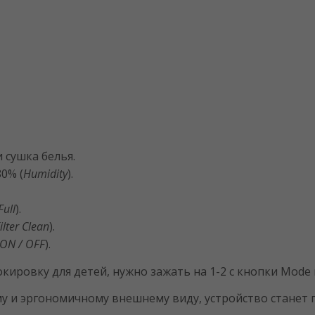
 сушка белья.
0% (
Humidity
).
Full
).
ilter Clean
).
ON / OFF
).
ировку для детей, нужно зажать на 1-2 с кнопки Mode 
у и эргономичному внешнему виду, устройство станет