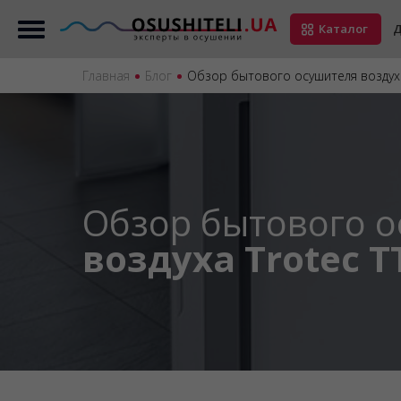
Каталог
Д
Главная
Блог
Обзор бытового осушителя воздуха
Обзор бытового 
воздуха Trotec T