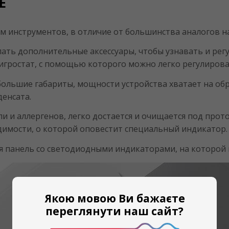
E
 инструментов, в отличие от большинства аналогов н
ать дополнительные аксессуары, чтобы узнавать и рег
гигростат, с помощью которого можно легко регулирова
ольшие габариты, мощности устройства хватает на об
денсата.
и и аллергенов, легко достается и очищается под про
одимости, о которой оповестит специальный индикатор.
 панель со светодиодными индикаторами, на которой 
Якою мовою Ви бажаєте
переглянути наш сайт?