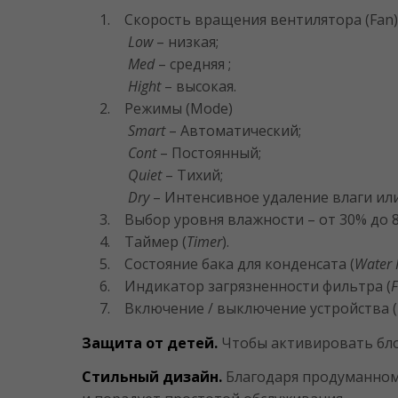
1. Скорость вращения вентилятора (Fan)
Low
– низкая;
Med
– средняя ;
Hight
– высокая.
2. Режимы (Mode)
Smart
– Автоматический;
Cont
– Постоянный;
Quiet
– Тихий;
Dry
– Интенсивное удаление влаги или
3. Выбор уровня влажности – от 30% до 8
4. Таймер (
Timer
).
5. Состояние бака для конденсата (
Water 
6. Индикатор загрязненности фильтра (
F
7. Включение / выключение устройства (
Защита от детей.
Чтобы активировать блок
Стильный дизайн.
Благодаря продуманном