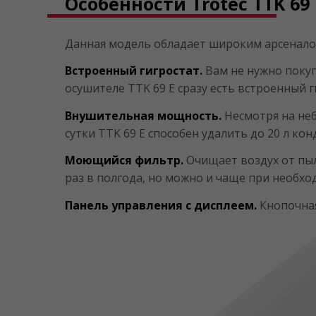
Особенности Trotec TTK 69 
Данная модель обладает широким арсеналом
Встроенный гигростат.
Вам не нужно покуп
осушителе TTK 69 E сразу есть встроенный 
Внушительная мощность.
Несмотря на неб
сутки TTK 69 E способен удалить до 20 л кон
Моющийся фильтр.
Очищает воздух от пыл
раз в полгода, но можно и чаще при необх
Панель управления с дисплеем.
Кнопочная